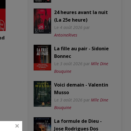
24 heures avant la nuit
(La 25e heure)
Le
4 août 2026
par
AntoineRives
nd
La fille au pair - Sidonie
Bonnec
Le
3 août 2026
par
Mlle Dine
Bouquine
Voici demain - Valentin
Musso
Le
3 août 2026
par
Mlle Dine
Bouquine
La formule de Dieu -
Jose Rodrigues Dos