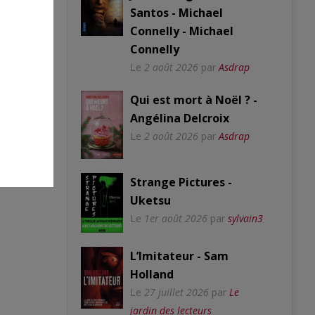
Santos - Michael
Connelly - Michael
Connelly
Le
2 août 2026
par
Asdrap
Qui est mort à Noël ? -
Angélina Delcroix
Le
2 août 2026
par
Asdrap
Strange Pictures -
Uketsu
Le
1er août 2026
par
sylvain3
L’Imitateur - Sam
Holland
Le
27 juillet 2026
par
Le
jardin des lecteurs