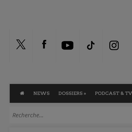
NEWS
DOSSIERS
»
PODCAST & TV