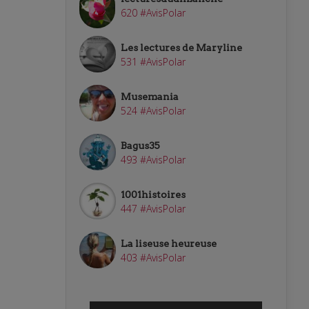
620 #AvisPolar
Les lectures de Maryline
531 #AvisPolar
Musemania
524 #AvisPolar
Bagus35
493 #AvisPolar
1001histoires
447 #AvisPolar
La liseuse heureuse
403 #AvisPolar