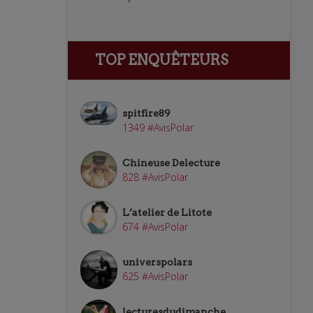
TOP ENQUÊTEURS
spitfire89
1349 #AvisPolar
Chineuse Delecture
828 #AvisPolar
L’atelier de Litote
674 #AvisPolar
universpolars
625 #AvisPolar
lecturesdudimanche