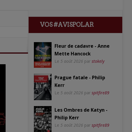
VOS #AVISPOLAR
Fleur de cadavre - Anne
Mette Hancock
Le
5 août 2026
par
stokely
Prague fatale - Philip
Kerr
Le
5 août 2026
par
spitfire89
Les Ombres de Katyn -
Philip Kerr
Le
5 août 2026
par
spitfire89