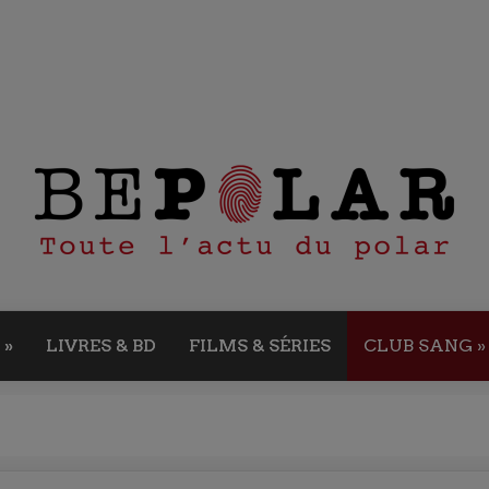
»
LIVRES & BD
FILMS & SÉRIES
CLUB SANG
»