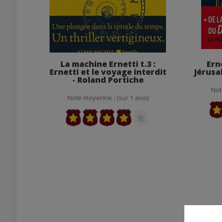
La machine Ernetti t.3 :
Ern
Ernetti et le voyage interdit
Jérusa
- Roland Portiche
Not
Note moyenne : (sur 1 avis)