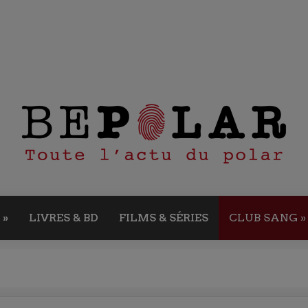
»
LIVRES & BD
FILMS & SÉRIES
CLUB SANG
»