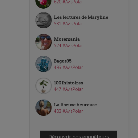
620 #AvisPolar
Les lectures de Maryline
531 #AvisPolar
Musemania
524 #AvisPolar
Bagus35
493 #AvisPolar
1001histoires
447 #AvisPolar
La liseuse heureuse
403 #AvisPolar
Découvrir nos enquêteurs