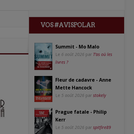
VOS #AVISPOLAR
Summit - Mo Malo
Le
6 août 2026
par
T’as où les
livres ?
Fleur de cadavre - Anne
Mette Hancock
Le
5 août 2026
par
stokely
Prague fatale - Philip
Kerr
Le
5 août 2026
par
spitfire89