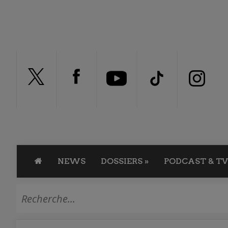
NEWS
DOSSIERS
»
PODCAST & TV