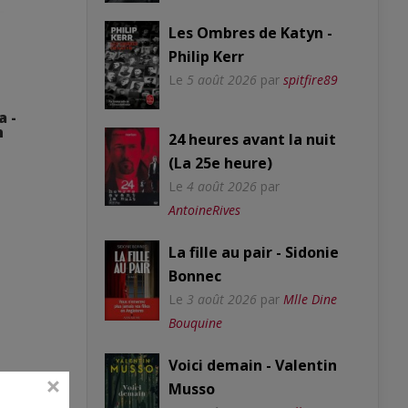
Les Ombres de Katyn -
Philip Kerr
Le
5 août 2026
par
spitfire89
a -
n
24 heures avant la nuit
(La 25e heure)
Le
4 août 2026
par
AntoineRives
La fille au pair - Sidonie
Bonnec
Le
3 août 2026
par
Mlle Dine
Bouquine
Voici demain - Valentin
Musso