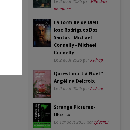
Le
3 août 2026
par
Mlle Dine
Bouquine
La formule de Dieu -
Jose Rodrigues Dos
Santos - Michael
Connelly - Michael
Connelly
Le
2 août 2026
par
Asdrap
Qui est mort à Noël ? -
Angélina Delcroix
Le
2 août 2026
par
Asdrap
Strange Pictures -
Uketsu
Le
1er août 2026
par
sylvain3