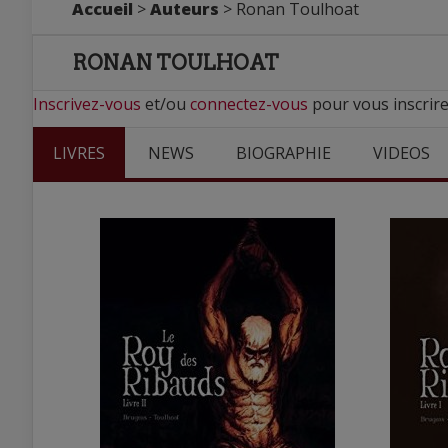
Accueil
>
Auteurs
> Ronan Toulhoat
RONAN TOULHOAT
Inscrivez-vous
et/ou
connectez-vous
pour vous inscrir
LIVRES
NEWS
BIOGRAPHIE
VIDEOS