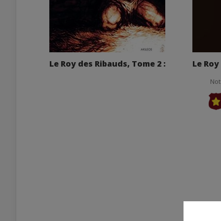
Le Roy des Ribauds, Tome 2 :
Le Roy
Not