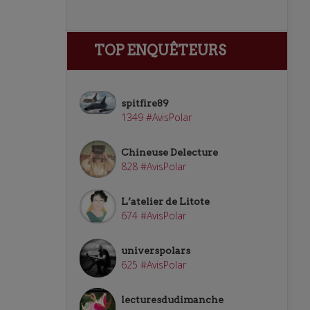
TOP ENQUÊTEURS
spitfire89
1349 #AvisPolar
Chineuse Delecture
828 #AvisPolar
L’atelier de Litote
674 #AvisPolar
universpolars
625 #AvisPolar
lecturesdudimanche