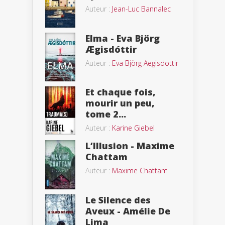
Auteur :
Jean-Luc Bannalec
Elma - Eva Björg
Ægisdóttir
Auteur :
Eva Björg Aegisdottir
Et chaque fois,
mourir un peu,
tome 2...
Auteur :
Karine Giebel
L’Illusion - Maxime
Chattam
Auteur :
Maxime Chattam
Le Silence des
Aveux - Amélie De
Lima