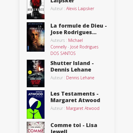
Laipsker
Auteur :
Alexis Laipsker
La formule de Dieu -
Jose Rodrigues...
Auteurs :
Michael
Connelly
-
José Rodrigues
DOS SANTOS
Shutter Island -
Dennis Lehane
Auteur :
Dennis Lehane
Les Testaments -
Margaret Atwood
Auteur :
Margaret Atwood
Comme toi - Lisa
Jewell