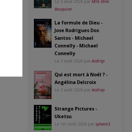
Le
3 août 2026
par
Mlle Dine
Bouquine
La formule de Dieu -
Jose Rodrigues Dos
Santos - Michael
Connelly - Michael
Connelly
Le
2 août 2026
par
Asdrap
Qui est mort à Noël ? -
Angélina Delcroix
Le
2 août 2026
par
Asdrap
Strange Pictures -
Uketsu
Le
1er août 2026
par
sylvain3