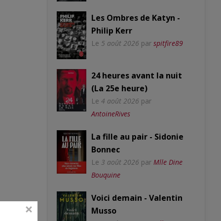
Les Ombres de Katyn -
Philip Kerr
Le
5 août 2026
par
spitfire89
24 heures avant la nuit
(La 25e heure)
Le
4 août 2026
par
AntoineRives
La fille au pair - Sidonie
Bonnec
Le
3 août 2026
par
Mlle Dine
Bouquine
Voici demain - Valentin
Musso