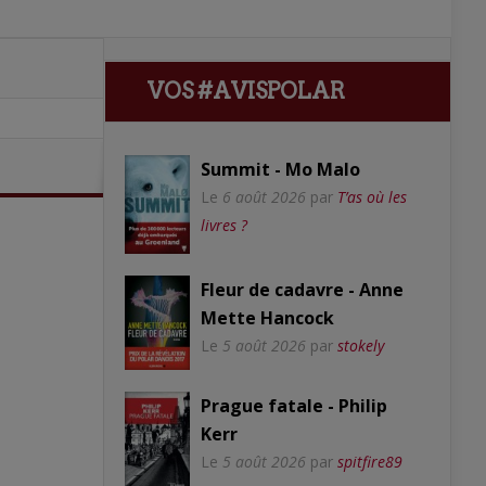
VOS #AVISPOLAR
Summit - Mo Malo
Le
6 août 2026
par
T’as où les
livres ?
Fleur de cadavre - Anne
Mette Hancock
Le
5 août 2026
par
stokely
Prague fatale - Philip
Kerr
Le
5 août 2026
par
spitfire89