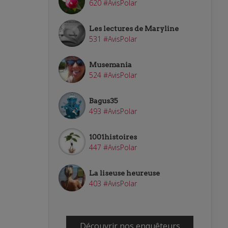
620 #AvisPolar
Les lectures de Maryline
531 #AvisPolar
Musemania
524 #AvisPolar
Bagus35
493 #AvisPolar
1001histoires
447 #AvisPolar
La liseuse heureuse
403 #AvisPolar
Découvrir nos enquêteurs