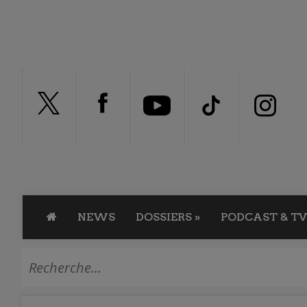
NEWS
DOSSIERS
»
PODCAST & TV