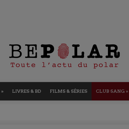
»
LIVRES & BD
FILMS & SÉRIES
CLUB SANG
»