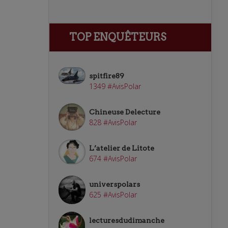
TOP ENQUÊTEURS
spitfire89
1349 #AvisPolar
Chineuse Delecture
828 #AvisPolar
L’atelier de Litote
674 #AvisPolar
universpolars
625 #AvisPolar
lecturesdudimanche