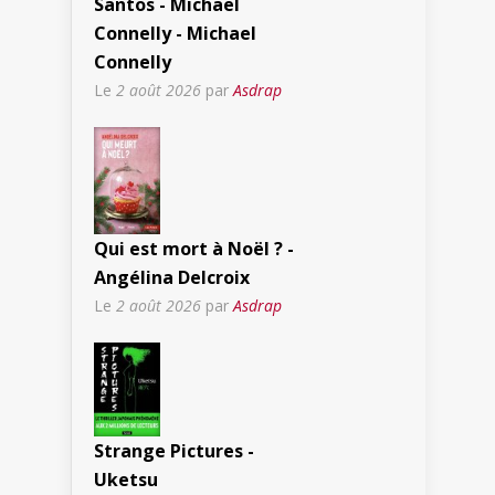
Santos - Michael
Connelly - Michael
Connelly
Le
2 août 2026
par
Asdrap
Qui est mort à Noël ? -
Angélina Delcroix
Le
2 août 2026
par
Asdrap
Strange Pictures -
Uketsu