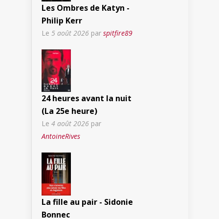
Les Ombres de Katyn -
Philip Kerr
Le
5 août 2026
par
spitfire89
24 heures avant la nuit
(La 25e heure)
Le
4 août 2026
par
AntoineRives
La fille au pair - Sidonie
Bonnec