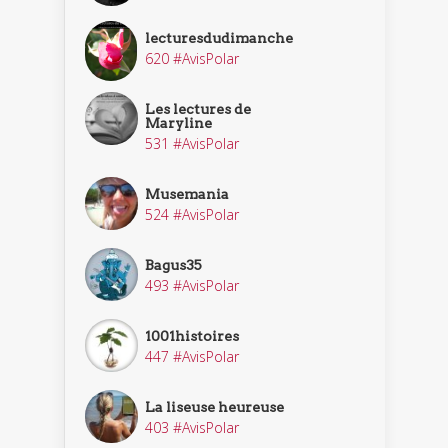
lecturesdudimanche
620 #AvisPolar
Les lectures de
Maryline
531 #AvisPolar
Musemania
524 #AvisPolar
Bagus35
493 #AvisPolar
1001histoires
447 #AvisPolar
La liseuse heureuse
403 #AvisPolar