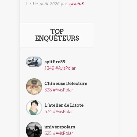
Le
1er août 2026
par
sylvain3
TOP
ENQUÊTEURS
spitfire89
1349 #AvisPolar
Chineuse Delecture
828 #AvisPolar
L’atelier de Litote
674 #AvisPolar
universpolars
625 #AvisPolar