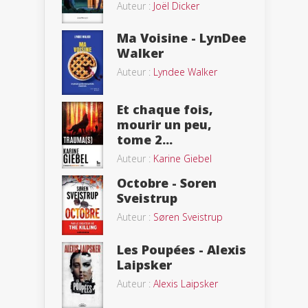
Auteur :
Joël Dicker
Ma Voisine - LynDee
Walker
Auteur :
Lyndee Walker
Et chaque fois,
mourir un peu,
tome 2...
Auteur :
Karine Giebel
Octobre - Soren
Sveistrup
Auteur :
Søren Sveistrup
Les Poupées - Alexis
Laipsker
Auteur :
Alexis Laipsker