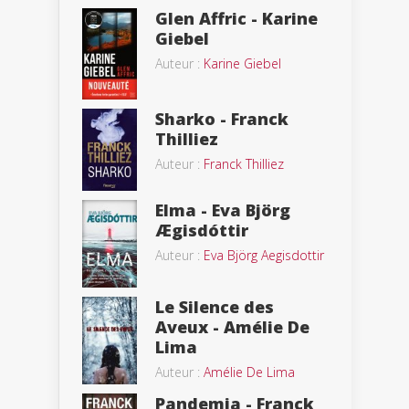
Glen Affric - Karine
Giebel
Auteur :
Karine Giebel
Sharko - Franck
Thilliez
Auteur :
Franck Thilliez
Elma - Eva Björg
Ægisdóttir
Auteur :
Eva Björg Aegisdottir
Le Silence des
Aveux - Amélie De
Lima
Auteur :
Amélie De Lima
Pandemia - Franck