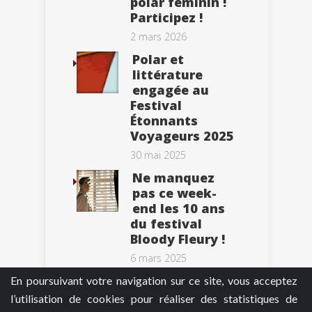
polar féminin !
Participez !
2 mars 2026
Polar et
littérature
engagée au
Festival
Étonnants
Voyageurs 2025
30 mai 2025
Ne manquez
pas ce week-
end les 10 ans
du festival
Bloody Fleury !
6 mars 2025
En poursuivant votre navigation sur ce site, vous acceptez
l’utilisation de cookies pour réaliser des statistiques de