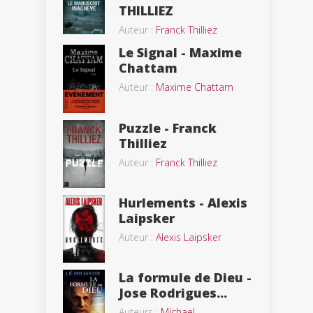
THILLIEZ
Auteur :
Franck Thilliez
Le Signal - Maxime
Chattam
Auteur :
Maxime Chattam
Puzzle - Franck
Thilliez
Auteur :
Franck Thilliez
Hurlements - Alexis
Laipsker
Auteur :
Alexis Laipsker
La formule de Dieu -
Jose Rodrigues...
Auteurs :
Michael