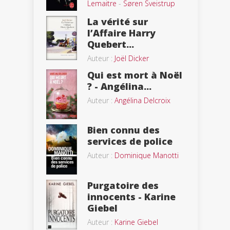
Lemaitre
-
Søren Sveistrup
La vérité sur
l’Affaire Harry
Quebert...
Auteur :
Joël Dicker
Qui est mort à Noël
? - Angélina...
Auteur :
Angélina Delcroix
Bien connu des
services de police
Auteur :
Dominique Manotti
Purgatoire des
innocents - Karine
Giebel
Auteur :
Karine Giebel