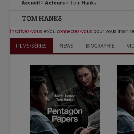
Accueil
>
Acteurs
> Tom Hanks
TOM HANKS
Inscrivez-vous
et/ou
connectez-vous
pour vous inscrir
FILMS/SÉRIES
NEWS
BIOGRAPHIE
VI