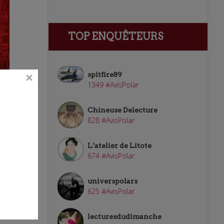
TOP ENQUÊTEURS
spitfire89
1349 #AvisPolar
Chineuse Delecture
828 #AvisPolar
L’atelier de Litote
674 #AvisPolar
universpolars
625 #AvisPolar
lecturesdudimanche