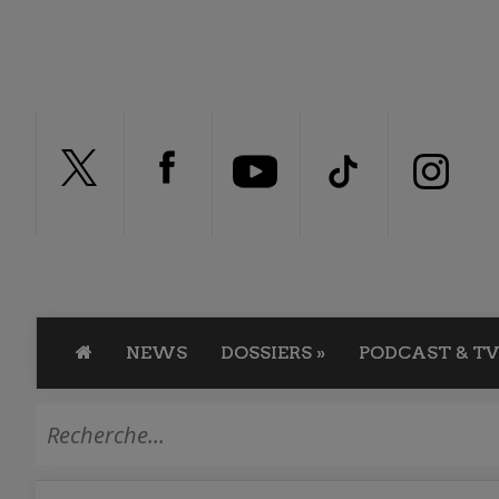
NEWS
DOSSIERS
»
PODCAST & TV