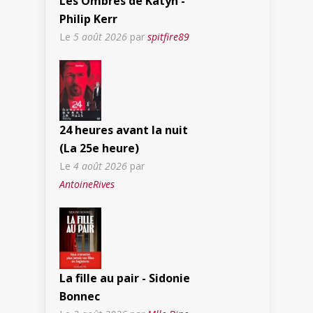
Les Ombres de Katyn -
Philip Kerr
Le
5 août 2026
par
spitfire89
24 heures avant la nuit
(La 25e heure)
Le
4 août 2026
par
AntoineRives
La fille au pair - Sidonie
Bonnec