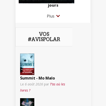
jours
Plus
VOS
#AVISPOLAR
Summit - Mo Malo
Le
6 août 2026
par
T’as où les
livres ?