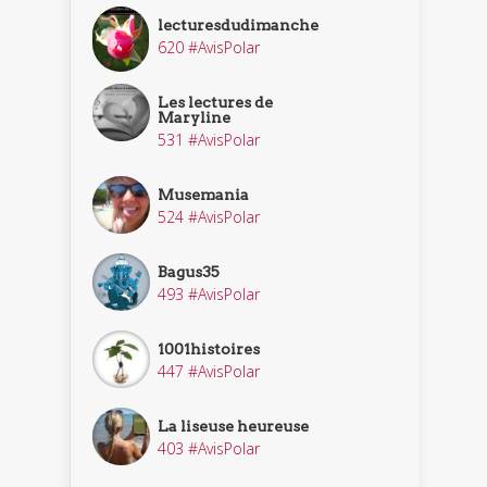
lecturesdudimanche
620 #AvisPolar
Les lectures de
Maryline
531 #AvisPolar
Musemania
524 #AvisPolar
Bagus35
493 #AvisPolar
1001histoires
447 #AvisPolar
La liseuse heureuse
403 #AvisPolar