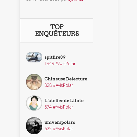
TOP
ENQUÊTEURS
spitfire89
1349 #AvisPolar
Chineuse Delecture
828 #AvisPolar
L’atelier de Litote
674 #AvisPolar
universpolars
625 #AvisPolar