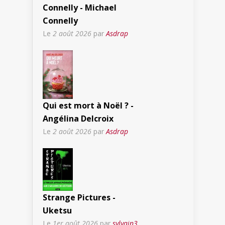
Connelly - Michael
Connelly
Le
2 août 2026
par
Asdrap
Qui est mort à Noël ? -
Angélina Delcroix
Le
2 août 2026
par
Asdrap
Strange Pictures -
Uketsu
Le
1er août 2026
par
sylvain3