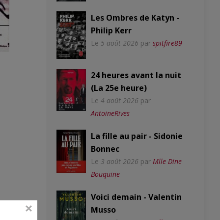
Les Ombres de Katyn -
Philip Kerr
Le
5 août 2026
par
spitfire89
24 heures avant la nuit
(La 25e heure)
Le
4 août 2026
par
AntoineRives
La fille au pair - Sidonie
Bonnec
Le
3 août 2026
par
Mlle Dine
Bouquine
Voici demain - Valentin
Musso