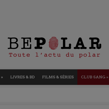
»
LIVRES & BD
FILMS & SÉRIES
CLUB SANG
»