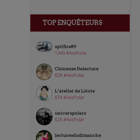
TOP ENQUÊTEURS
spitfire89
1349 #AvisPolar
Chineuse Delecture
828 #AvisPolar
L’atelier de Litote
674 #AvisPolar
universpolars
625 #AvisPolar
lecturesdudimanche