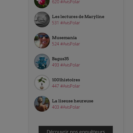
620 #AvisPolar
Les lectures de Maryline
531 #AvisPolar
Musemania
524 #AvisPolar
Bagus35
493 #AvisPolar
1001histoires
447 #AvisPolar
La liseuse heureuse
403 #AvisPolar
Découvrir nos enquêteurs