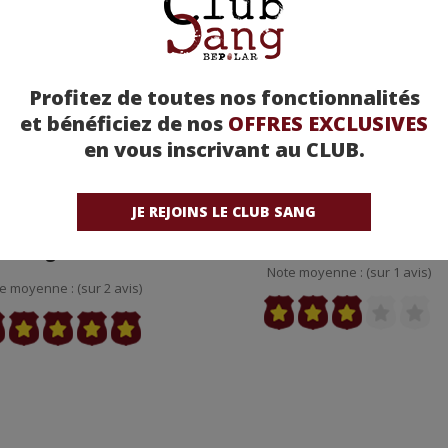
Profitez de toutes nos fonctionnalités
et bénéficiez de nos
OFFRES EXCLUSIVES
en vous inscrivant au CLUB.
JE REJOINS LE CLUB SANG
onnes raisons de voir
Le Parfum de la dame en n
revoir Les Tontons
- Marcel L’Herbier
Flingueurs
Note moyenne : (sur 1 avis)
e moyenne : (sur 2 avis)