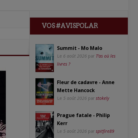
VOS #AVISPOLAR
Summit - Mo Malo
Le
6 août 2026
par
T’as où les
livres ?
Fleur de cadavre - Anne
Mette Hancock
Le
5 août 2026
par
stokely
Prague fatale - Philip
Kerr
Le
5 août 2026
par
spitfire89