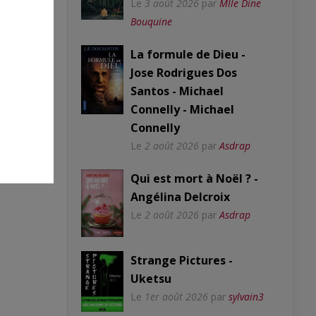
Le
3 août 2026
par
Mlle Dine
Bouquine
La formule de Dieu -
Jose Rodrigues Dos
Santos - Michael
Connelly - Michael
Connelly
Le
2 août 2026
par
Asdrap
oir
Qui est mort à Noël ? -
Angélina Delcroix
Le
2 août 2026
par
Asdrap
Strange Pictures -
Uketsu
Le
1er août 2026
par
sylvain3