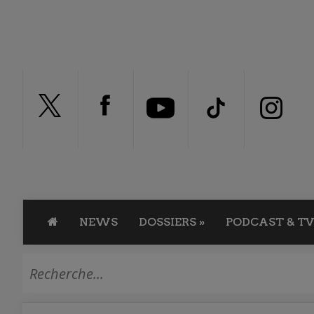
NEWS
DOSSIERS
»
PODCAST & TV