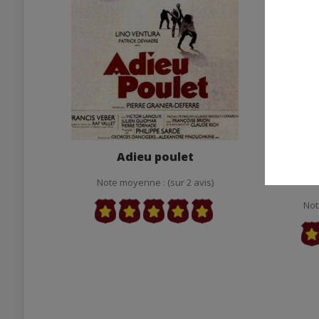
Adieu poulet
Trois b
ou 
Note moyenne : (sur 2 avis)
Not