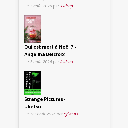
Le
2 août 2026
par
Asdrap
Qui est mort à Noël ? -
Angélina Delcroix
Le
2 août 2026
par
Asdrap
Strange Pictures -
Uketsu
Le
1er août 2026
par
sylvain3