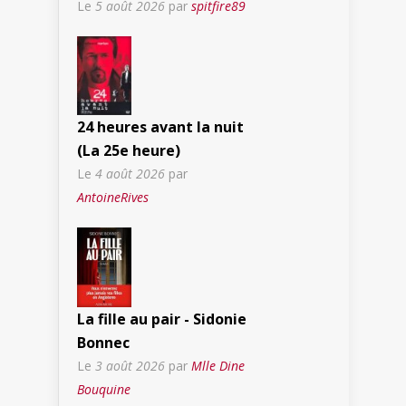
Le
5 août 2026
par
spitfire89
24 heures avant la nuit
(La 25e heure)
Le
4 août 2026
par
AntoineRives
La fille au pair - Sidonie
Bonnec
Le
3 août 2026
par
Mlle Dine
Bouquine