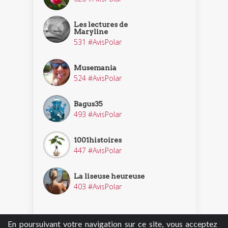
Les lectures de
Maryline
531 #AvisPolar
Musemania
524 #AvisPolar
Bagus35
493 #AvisPolar
1001histoires
447 #AvisPolar
La liseuse heureuse
403 #AvisPolar
En poursuivant votre navigation sur ce site, vous acceptez