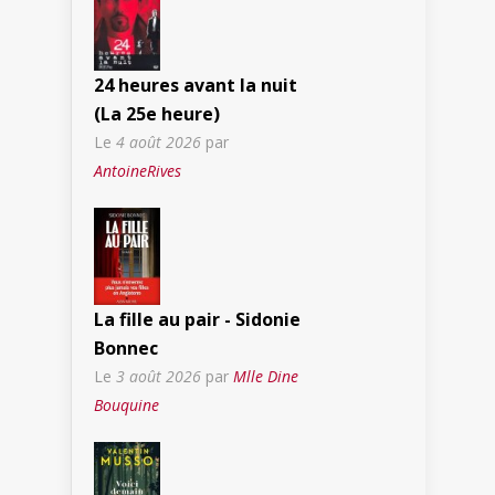
24 heures avant la nuit
(La 25e heure)
Le
4 août 2026
par
AntoineRives
La fille au pair - Sidonie
Bonnec
Le
3 août 2026
par
Mlle Dine
Bouquine