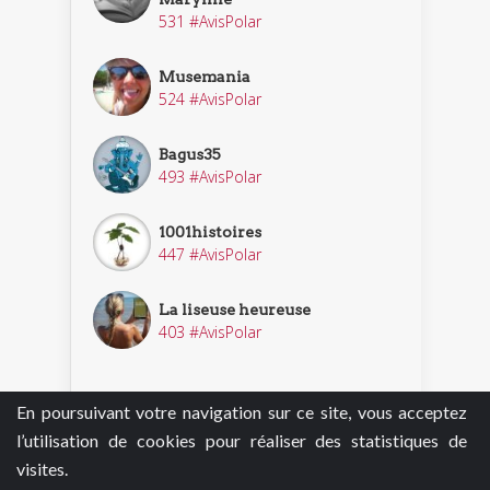
531 #AvisPolar
Musemania
524 #AvisPolar
Bagus35
493 #AvisPolar
1001histoires
447 #AvisPolar
La liseuse heureuse
403 #AvisPolar
En poursuivant votre navigation sur ce site, vous acceptez
Découvrir nos enquêteurs
l’utilisation de cookies pour réaliser des statistiques de
visites.