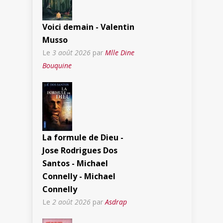
Voici demain - Valentin
Musso
Le
3 août 2026
par
Mlle Dine
Bouquine
La formule de Dieu -
Jose Rodrigues Dos
Santos - Michael
Connelly - Michael
Connelly
Le
2 août 2026
par
Asdrap