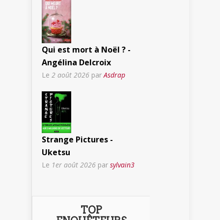
Qui est mort à Noël ? -
Angélina Delcroix
Le
2 août 2026
par
Asdrap
Strange Pictures -
Uketsu
Le
1er août 2026
par
sylvain3
TOP