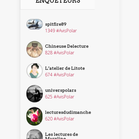
ENQUÊTEURS
spitfire89
1349 #AvisPolar
Chineuse Delecture
828 #AvisPolar
L’atelier de Litote
674 #AvisPolar
universpolars
625 #AvisPolar
lecturesdudimanche
620 #AvisPolar
Les lectures de
Maryline