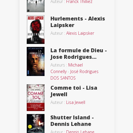
Auteur :
Franck Thilliez
Hurlements - Alexis
Laipsker
Auteur :
Alexis Laipsker
La formule de Dieu -
Jose Rodrigues...
Auteurs :
Michael
Connelly
-
José Rodrigues
DOS SANTOS
Comme toi - Lisa
Jewell
Auteur :
Lisa Jewell
Shutter Island -
Dennis Lehane
Auteur :
Dennis Lehane