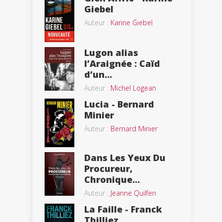
Giebel
Auteur :
Karine Giebel
Lugon alias
l’Araignée : Caïd
d’un...
Auteur :
Michel Logean
Lucia - Bernard
Minier
Auteur :
Bernard Minier
Dans Les Yeux Du
Procureur,
Chronique...
Auteur :
Jeanne Quilfen
La Faille - Franck
Thilliez