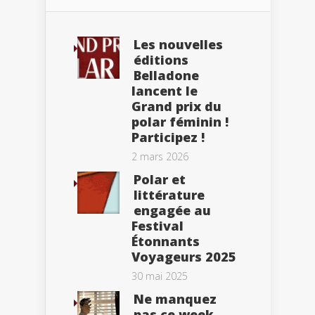
Les nouvelles
éditions
Belladone
lancent le
Grand prix du
polar féminin !
Participez !
2 mars 2026
Polar et
littérature
engagée au
Festival
Étonnants
Voyageurs 2025
30 mai 2025
Ne manquez
pas ce week-