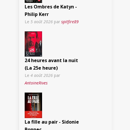
Les Ombres de Katyn -
Philip Kerr
Le
5 août 2026
par
spitfire89
24 heures avant la nuit
(La 25e heure)
Le
4 août 2026
par
AntoineRives
La fille au pair - Sidonie
Bonnec