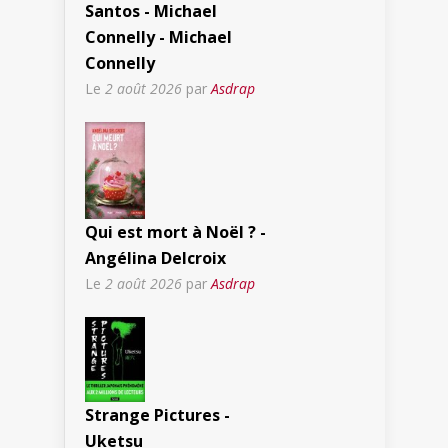
Santos - Michael
Connelly - Michael
Connelly
Le
2 août 2026
par
Asdrap
Qui est mort à Noël ? -
Angélina Delcroix
Le
2 août 2026
par
Asdrap
Strange Pictures -
Uketsu