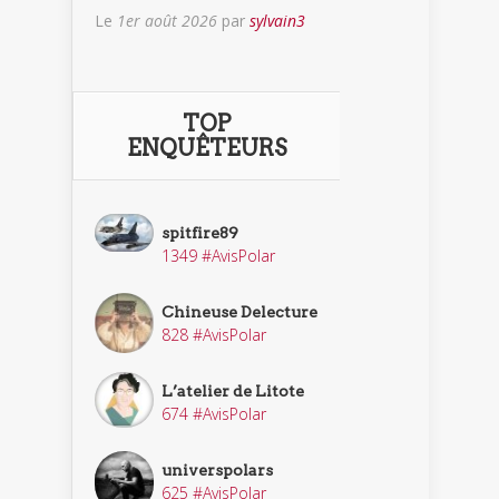
Le
1er août 2026
par
sylvain3
TOP
ENQUÊTEURS
spitfire89
1349 #AvisPolar
Chineuse Delecture
828 #AvisPolar
L’atelier de Litote
674 #AvisPolar
universpolars
625 #AvisPolar