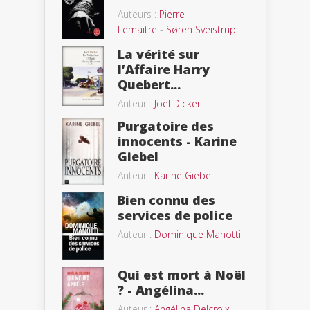
Auteurs :
Pierre
Lemaitre
-
Søren Sveistrup
La vérité sur
l’Affaire Harry
Quebert...
Auteur :
Joël Dicker
Purgatoire des
innocents - Karine
Giebel
Auteur :
Karine Giebel
Bien connu des
services de police
Auteur :
Dominique Manotti
Qui est mort à Noël
? - Angélina...
Auteur :
Angélina Delcroix