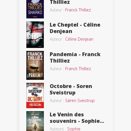
Thilliez
Auteur :
Franck Thilliez
Le Cheptel - Céline
Denjean
Auteur :
Céline Denjean
Pandemia - Franck
Thilliez
Auteur :
Franck Thilliez
Octobre - Soren
Sveistrup
Auteur :
Søren Sveistrup
Le Venin des
souvenirs - Sophie...
Auteurs :
Sophie