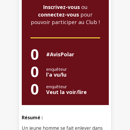
Inscrivez-vous
ou
connectez-vous
pour
pouvoir participer au Club !
0
#AvisPolar
0
enquêteur
l'a vu/lu
0
enquêteur
Veut la voir/lire
Résumé :
Un jeune homme se fait enlever dans