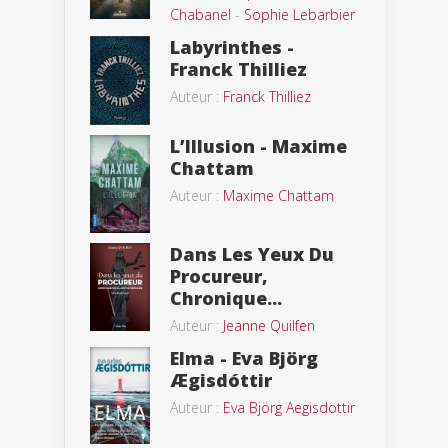
Chabanel
-
Sophie Lebarbier
Labyrinthes -
Franck Thilliez
Auteur :
Franck Thilliez
L’Illusion - Maxime
Chattam
Auteur :
Maxime Chattam
Dans Les Yeux Du
Procureur,
Chronique...
Auteur :
Jeanne Quilfen
Elma - Eva Björg
Ægisdóttir
Auteur :
Eva Björg Aegisdottir