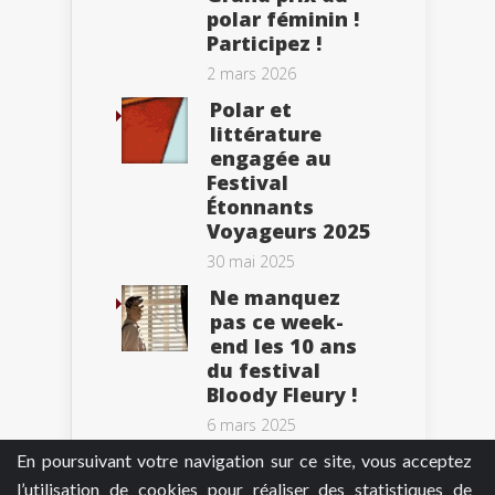
polar féminin !
Participez !
2 mars 2026
Polar et
littérature
engagée au
Festival
Étonnants
Voyageurs 2025
30 mai 2025
Ne manquez
pas ce week-
end les 10 ans
du festival
Bloody Fleury !
6 mars 2025
En poursuivant votre navigation sur ce site, vous acceptez
l’utilisation de cookies pour réaliser des statistiques de