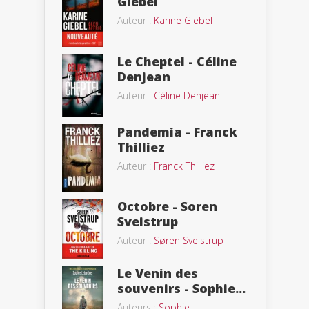
Giebel
Auteur :
Karine Giebel
Le Cheptel - Céline
Denjean
Auteur :
Céline Denjean
Pandemia - Franck
Thilliez
Auteur :
Franck Thilliez
Octobre - Soren
Sveistrup
Auteur :
Søren Sveistrup
Le Venin des
souvenirs - Sophie...
Auteurs :
Sophie