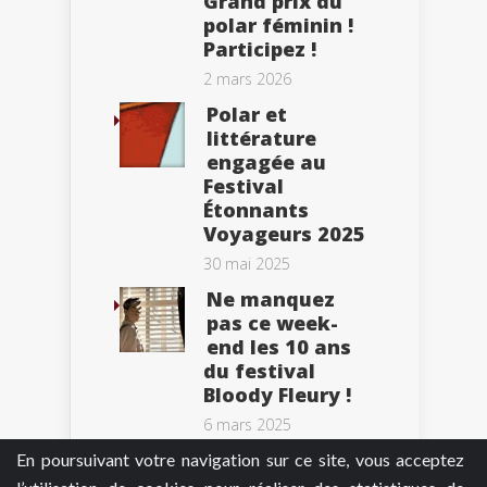
Grand prix du
polar féminin !
Participez !
2 mars 2026
Polar et
littérature
engagée au
Festival
Étonnants
Voyageurs 2025
30 mai 2025
Ne manquez
pas ce week-
end les 10 ans
du festival
Bloody Fleury !
6 mars 2025
En poursuivant votre navigation sur ce site, vous acceptez