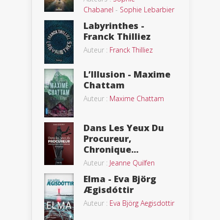
Chabanel
-
Sophie Lebarbier
Labyrinthes -
Franck Thilliez
Auteur :
Franck Thilliez
L’Illusion - Maxime
Chattam
Auteur :
Maxime Chattam
Dans Les Yeux Du
Procureur,
Chronique...
Auteur :
Jeanne Quilfen
Elma - Eva Björg
Ægisdóttir
Auteur :
Eva Björg Aegisdottir