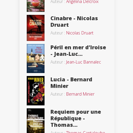
Auteur :
Angélina Delcroix
Cinabre - Nicolas
Druart
Auteur :
Nicolas Druart
Péril en mer d’Iroise
- Jean-Luc...
Auteur :
Jean-Luc Bannalec
Lucia - Bernard
Minier
Auteur :
Bernard Minier
Requiem pour une
République -
Thomas...
Auteur :
Thomas Cantaloube