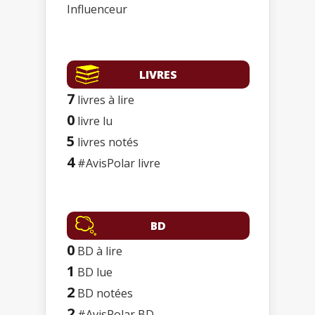
Influenceur
LIVRES
7
livres à lire
0
livre lu
5
livres notés
4
#AvisPolar livre
BD
0
BD à lire
1
BD lue
2
BD notées
2
#AvisPolar BD