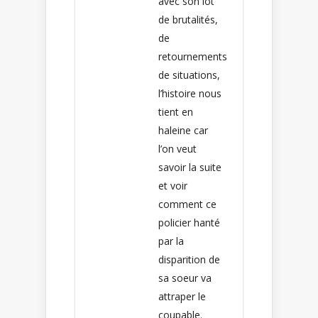
avec son lot
de brutalités,
de
retournements
de situations,
l’histoire nous
tient en
haleine car
l’on veut
savoir la suite
et voir
comment ce
policier hanté
par la
disparition de
sa soeur va
attraper le
coupable.