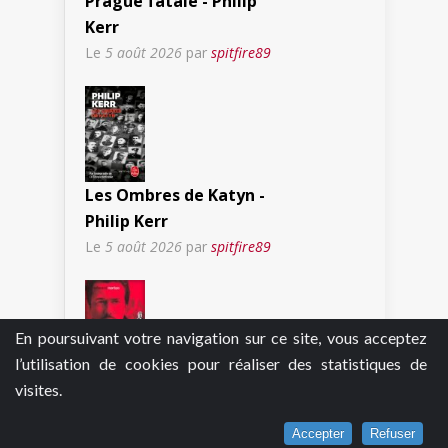
Prague fatale - Philip
Kerr
Le
5 août 2026
par
spitfire89
Les Ombres de Katyn -
Philip Kerr
Le
5 août 2026
par
spitfire89
En poursuivant votre navigation sur ce site, vous acceptez
l’utilisation de cookies pour réaliser des statistiques de
24 heures avant la nuit
visites.
(La 25e heure)
Le
4 août 2026
par
Accepter
Refuser