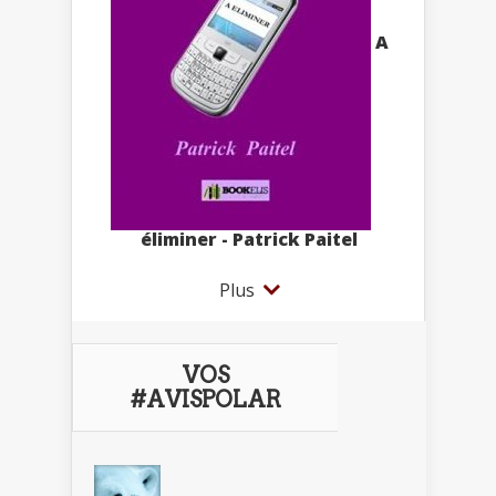
A
éliminer - Patrick Paitel
Plus
VOS
#AVISPOLAR