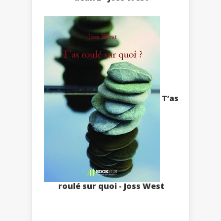
T’as
roulé sur quoi - Joss West