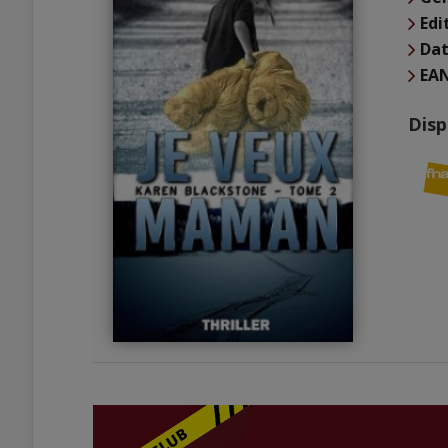
Edi
Dat
EA
Disp