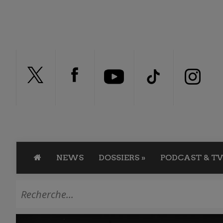
NEWS
DOSSIERS
»
PODCAST & TV