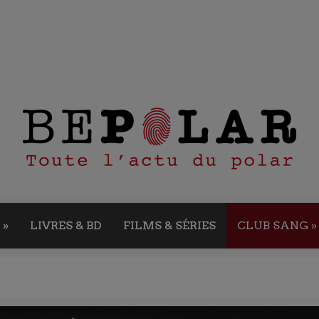
»
LIVRES & BD
FILMS & SÉRIES
CLUB SANG
»