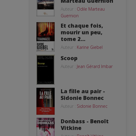
Marteau Guernion
Auteur :
Odile Marteau
Guernion
Et chaque fois,
mourir un peu,
tome 2...
Auteur :
Karine Giebel
Scoop
Auteur :
Jean Gérard Imbar
La fille au pair -
Sidonie Bonnec
Auteur :
Sidonie Bonnec
Donbass - Benoît
Vitkine