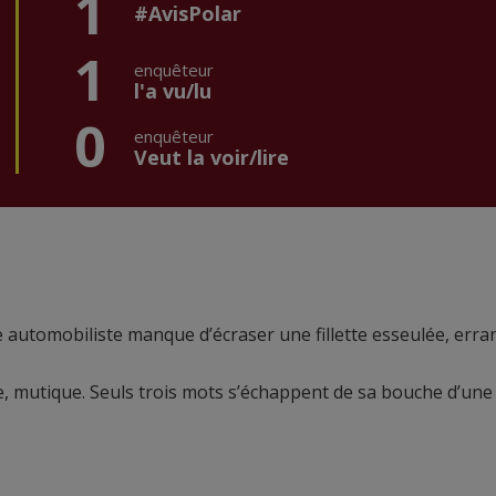
1
#AvisPolar
1
enquêteur
l'a vu/lu
0
enquêteur
Veut la voir/lire
 automobiliste manque d’écraser une fillette esseulée, erra
, mutique. Seuls trois mots s’échappent de sa bouche d’une