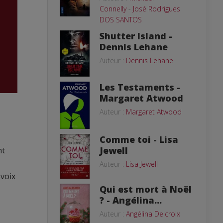
Connelly
-
José Rodrigues
DOS SANTOS
Shutter Island -
Dennis Lehane
Auteur :
Dennis Lehane
Les Testaments -
Margaret Atwood
Auteur :
Margaret Atwood
Comme toi - Lisa
Jewell
nt
Auteur :
Lisa Jewell
 voix
Qui est mort à Noël
? - Angélina...
Auteur :
Angélina Delcroix