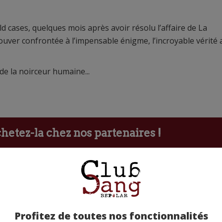
ld cases, quelques mois après avoir résolu l’affaire de La
rouver confrontée à l’impensable énigme, l’incroyable vérité 
e la noirceur humaine...
etez-la chez nos partenaires !
Profitez de toutes nos fonctionnalités