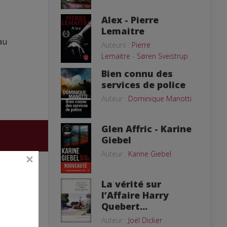
Alex - Pierre
Lemaitre
au
Auteurs :
Pierre
Lemaitre
-
Søren Sveistrup
Bien connu des
services de police
Auteur :
Dominique Manotti
Glen Affric - Karine
Giebel
Auteur :
Karine Giebel
La vérité sur
l’Affaire Harry
Quebert...
Auteur :
Joël Dicker