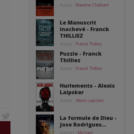
Auteur :
Maxime Chattam
Le Manuscrit
inachevé - Franck
THILLIEZ
Auteur :
Franck Thilliez
Puzzle - Franck
Thilliez
Auteur :
Franck Thilliez
Hurlements - Alexis
Laipsker
Auteur :
Alexis Laipsker
La formule de Dieu -
Jose Rodrigues...
Auteurs :
Michael