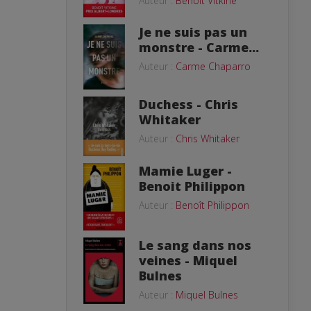
Auteur :
Benoît Vitkine
Je ne suis pas un
monstre - Carme...
Auteur :
Carme Chaparro
Duchess - Chris
Whitaker
Auteur :
Chris Whitaker
Mamie Luger -
Benoit Philippon
Auteur :
Benoît Philippon
Le sang dans nos
veines - Miquel
Bulnes
Auteur :
Miquel Bulnes