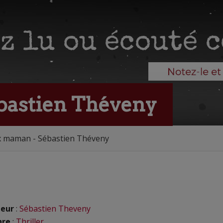
bastien Théveny
x maman - Sébastien Théveny
eur
:
Sébastien Theveny
nre
:
Thriller