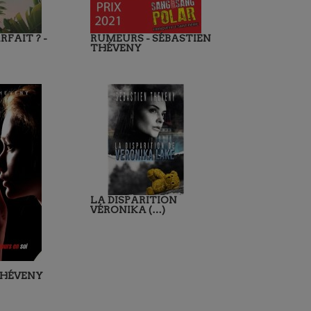
RFAIT ? -
RUMEURS - SÉBASTIEN
THÉVENY
LA DISPARITION
VÉRONIKA (…)
THÉVENY