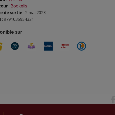
teur
:
Bookelis
e de sortie
: 2 mai 2023
N
: 9791035954321
onible sur