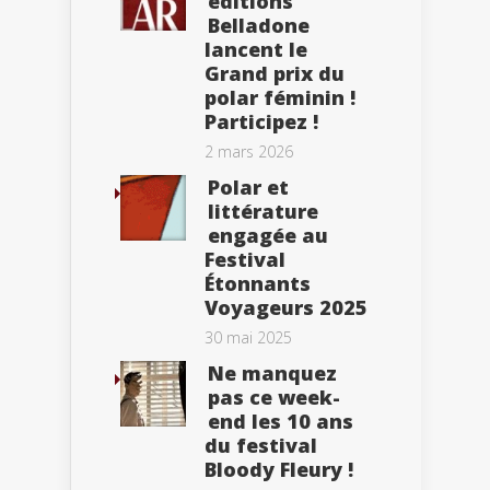
éditions
Belladone
lancent le
Grand prix du
polar féminin !
Participez !
2 mars 2026
Polar et
littérature
engagée au
Festival
Étonnants
Voyageurs 2025
30 mai 2025
Ne manquez
pas ce week-
end les 10 ans
du festival
Bloody Fleury !