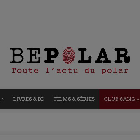
»
LIVRES & BD
FILMS & SÉRIES
CLUB SANG
»