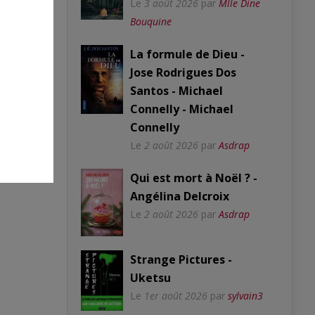
Le
3 août 2026
par
Mlle Dine
Bouquine
La formule de Dieu -
Jose Rodrigues Dos
Santos - Michael
Connelly - Michael
Connelly
Le
2 août 2026
par
Asdrap
Qui est mort à Noël ? -
Angélina Delcroix
Le
2 août 2026
par
Asdrap
Strange Pictures -
Uketsu
Le
1er août 2026
par
sylvain3