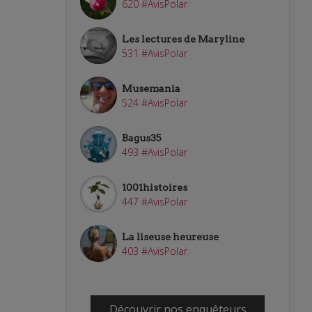
620 #AvisPolar
Les lectures de Maryline
531 #AvisPolar
Musemania
524 #AvisPolar
Bagus35
493 #AvisPolar
1001histoires
447 #AvisPolar
La liseuse heureuse
403 #AvisPolar
Découvrir nos enquêteurs