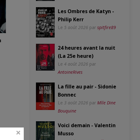
Les Ombres de Katyn -
Philip Kerr
Le
5 août 2026
par
spitfire89
n
24 heures avant la nuit
(La 25e heure)
Le
4 août 2026
par
AntoineRives
La fille au pair - Sidonie
Bonnec
Le
3 août 2026
par
Mlle Dine
Bouquine
Voici demain - Valentin
Musso