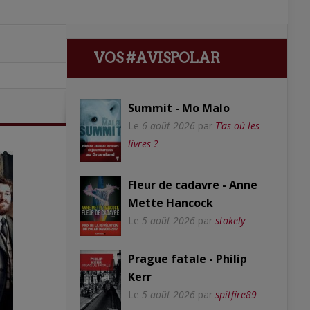
VOS #AVISPOLAR
Summit - Mo Malo
Le
6 août 2026
par
T’as où les
livres ?
Fleur de cadavre - Anne
Mette Hancock
Le
5 août 2026
par
stokely
Prague fatale - Philip
Kerr
Le
5 août 2026
par
spitfire89