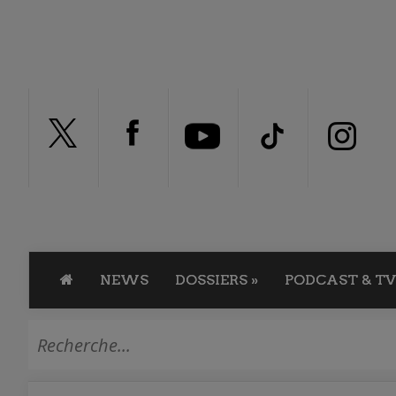
NEWS
DOSSIERS
»
PODCAST & TV