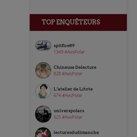
TOP ENQUÊTEURS
spitfire89
1349 #AvisPolar
Chineuse Delecture
828 #AvisPolar
L’atelier de Litote
674 #AvisPolar
universpolars
625 #AvisPolar
lecturesdudimanche