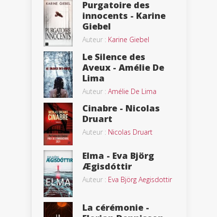
Purgatoire des
innocents - Karine
Giebel
Auteur :
Karine Giebel
Le Silence des
Aveux - Amélie De
Lima
Auteur :
Amélie De Lima
Cinabre - Nicolas
Druart
Auteur :
Nicolas Druart
Elma - Eva Björg
Ægisdóttir
Auteur :
Eva Björg Aegisdottir
La cérémonie -