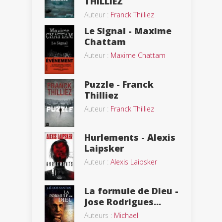
THILLIEZ
Auteur :
Franck Thilliez
Le Signal - Maxime
Chattam
Auteur :
Maxime Chattam
Puzzle - Franck
Thilliez
Auteur :
Franck Thilliez
Hurlements - Alexis
Laipsker
Auteur :
Alexis Laipsker
La formule de Dieu -
Jose Rodrigues...
Auteurs :
Michael