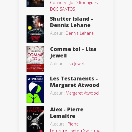
Connelly
-
José Rodrigues
DOS SANTOS
Shutter Island -
Dennis Lehane
Auteur :
Dennis Lehane
Comme toi - Lisa
Jewell
Auteur :
Lisa Jewell
Les Testaments -
Margaret Atwood
Auteur :
Margaret Atwood
Alex - Pierre
Lemaitre
Auteurs :
Pierre
Lemaitre
-
Søren Sveistrup