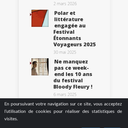
2 mars 2026
Polar et
littérature
engagée au
Festival
Étonnants
Voyageurs 2025
30 mai 2025
Ne manquez
pas ce week-
end les 10 ans
du festival
Bloody Fleury !
6 mars 2025
En poursuivant votre navigation sur ce site, vous acceptez
l’utilisation de cookies pour réaliser des statistiques de
visites.
Tweets by BePolar