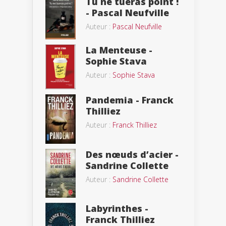
Tu ne tueras point !
- Pascal Neufville
Auteur :
Pascal Neufville
La Menteuse -
Sophie Stava
Auteur :
Sophie Stava
Pandemia - Franck
Thilliez
Auteur :
Franck Thilliez
Des nœuds d’acier -
Sandrine Collette
Auteur :
Sandrine Collette
Labyrinthes -
Franck Thilliez