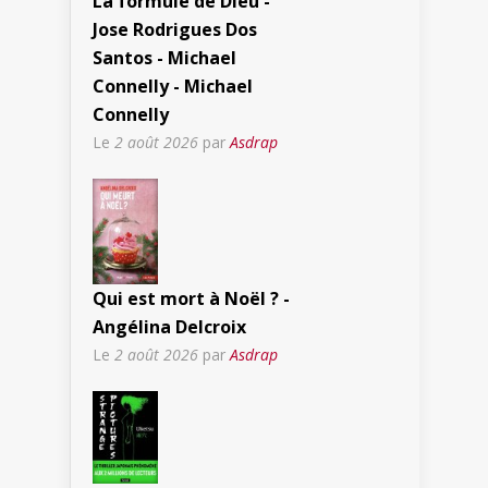
La formule de Dieu -
Jose Rodrigues Dos
Santos - Michael
Connelly - Michael
Connelly
Le
2 août 2026
par
Asdrap
Qui est mort à Noël ? -
Angélina Delcroix
Le
2 août 2026
par
Asdrap