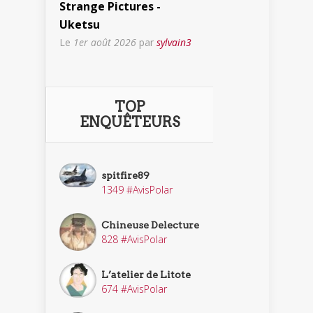
Strange Pictures -
Uketsu
Le
1er août 2026
par
sylvain3
TOP
ENQUÊTEURS
spitfire89
1349 #AvisPolar
Chineuse Delecture
828 #AvisPolar
L’atelier de Litote
674 #AvisPolar