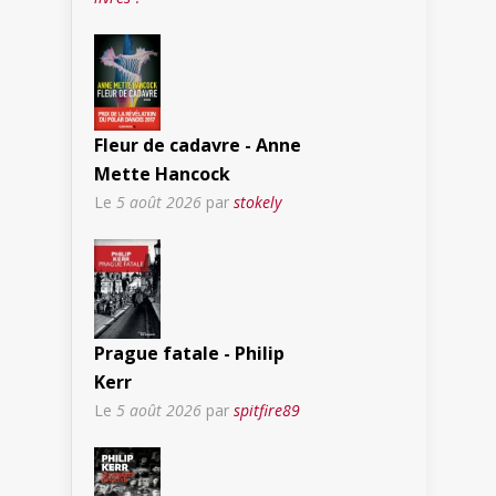
Fleur de cadavre - Anne
Mette Hancock
Le
5 août 2026
par
stokely
Prague fatale - Philip
Kerr
Le
5 août 2026
par
spitfire89