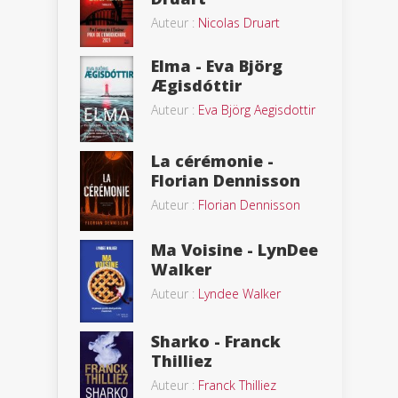
Auteur :
Nicolas Druart
Elma - Eva Björg
Ægisdóttir
Auteur :
Eva Björg Aegisdottir
La cérémonie -
Florian Dennisson
Auteur :
Florian Dennisson
Ma Voisine - LynDee
Walker
Auteur :
Lyndee Walker
Sharko - Franck
Thilliez
Auteur :
Franck Thilliez