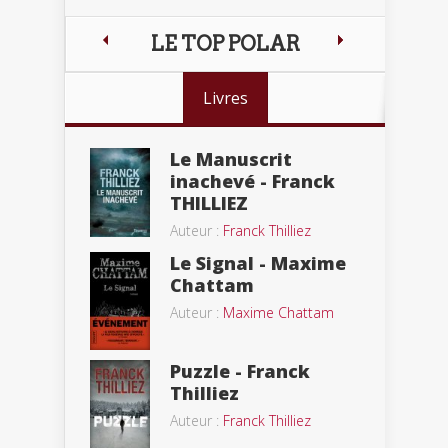
LE TOP POLAR
Livres
Le Manuscrit
inachevé - Franck
THILLIEZ
Auteur :
Franck Thilliez
Le Signal - Maxime
Chattam
Auteur :
Maxime Chattam
Puzzle - Franck
Thilliez
Auteur :
Franck Thilliez