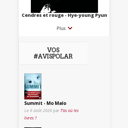
Cendres et rouge - Hye-young Pyun
Plus
VOS
#AVISPOLAR
Summit - Mo Malo
Le
6 août 2026
par
T’as où les
livres ?