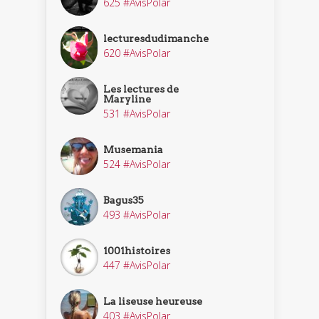
625 #AvisPolar
lecturesdudimanche
620 #AvisPolar
Les lectures de
Maryline
531 #AvisPolar
Musemania
524 #AvisPolar
Bagus35
493 #AvisPolar
1001histoires
447 #AvisPolar
La liseuse heureuse
403 #AvisPolar