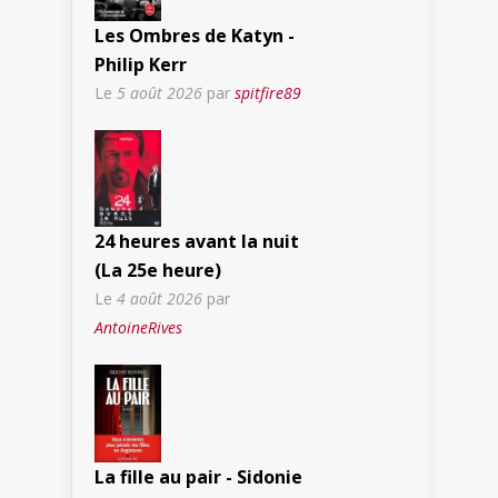
Les Ombres de Katyn -
Philip Kerr
Le
5 août 2026
par
spitfire89
24 heures avant la nuit
(La 25e heure)
Le
4 août 2026
par
AntoineRives
La fille au pair - Sidonie