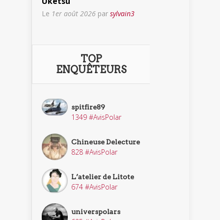
Uketsu
Le
1er août 2026
par
sylvain3
TOP
ENQUÊTEURS
spitfire89
1349 #AvisPolar
Chineuse Delecture
828 #AvisPolar
L’atelier de Litote
674 #AvisPolar
universpolars