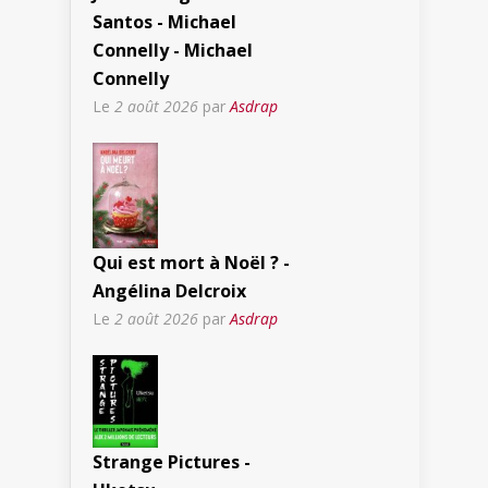
Santos - Michael
Connelly - Michael
Connelly
Le
2 août 2026
par
Asdrap
Qui est mort à Noël ? -
Angélina Delcroix
Le
2 août 2026
par
Asdrap
Strange Pictures -