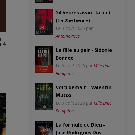
24 heures avant la nuit
(La 25e heure)
Le
4 août 2026
par
AntoineRives
a
n 4
La fille au pair - Sidonie
Bonnec
Le
3 août 2026
par
Mlle Dine
Bouquine
Voici demain - Valentin
Musso
Le
3 août 2026
par
Mlle Dine
Bouquine
La formule de Dieu -
Jose Rodrigues Dos