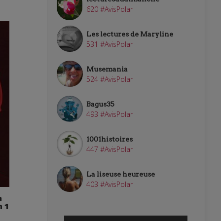
620 #AvisPolar
Les lectures de Maryline
531 #AvisPolar
Musemania
524 #AvisPolar
Bagus35
493 #AvisPolar
1001histoires
447 #AvisPolar
La liseuse heureuse
403 #AvisPolar
a
n 1