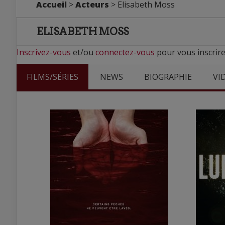
Accueil
>
Acteurs
> Elisabeth Moss
ELISABETH MOSS
Inscrivez-vous
et/ou
connectez-vous
pour vous inscrire
FILMS/SÉRIES
NEWS
BIOGRAPHIE
VI