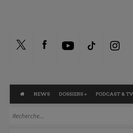
NEWS
DOSSIERS
»
PODCAST & TV