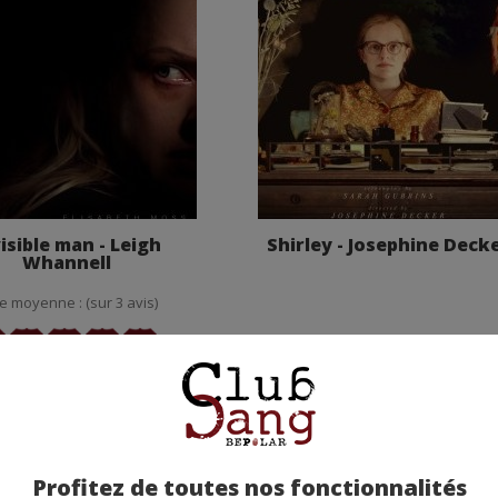
isible man - Leigh
Shirley - Josephine Deck
Whannell
e moyenne : (sur 3 avis)
Profitez de toutes nos fonctionnalités