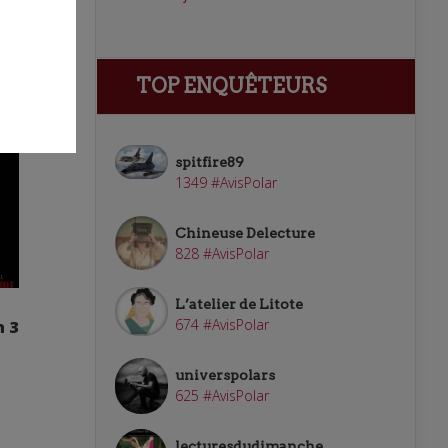
TOP ENQUÊTEURS
spitfire89
1349 #AvisPolar
Chineuse Delecture
828 #AvisPolar
L’atelier de Litote
674 #AvisPolar
n 3
universpolars
625 #AvisPolar
lecturesdudimanche