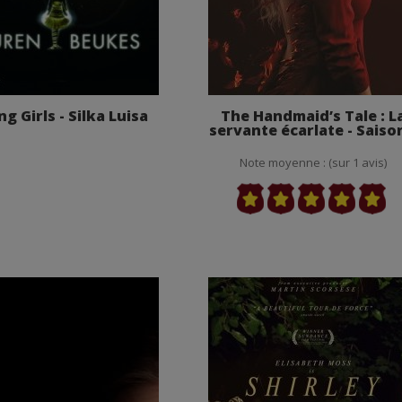
ng Girls - Silka Luisa
The Handmaid’s Tale : L
servante écarlate - Saiso
Note moyenne : (sur 1 avis)