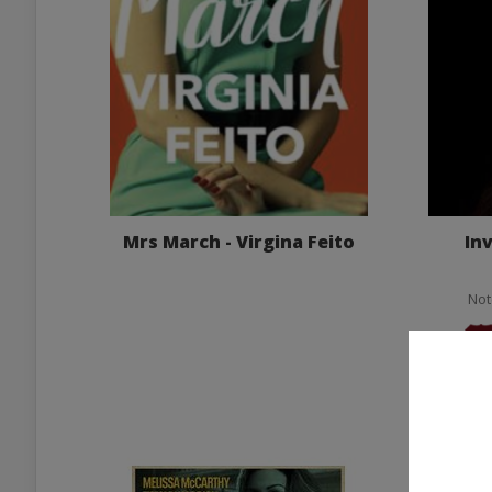
Mrs March - Virgina Feito
Inv
Not