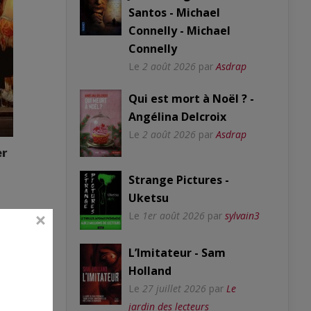
Santos - Michael
Connelly - Michael
Connelly
Le
2 août 2026
par
Asdrap
Qui est mort à Noël ? -
Angélina Delcroix
Le
2 août 2026
par
Asdrap
er
Strange Pictures -
Uketsu
Le
1er août 2026
par
sylvain3
L’Imitateur - Sam
Holland
Le
27 juillet 2026
par
Le
jardin des lecteurs