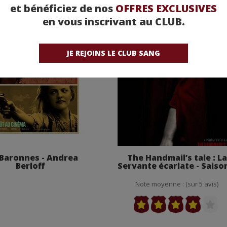
et bénéficiez de nos
OFFRES EXCLUSIVES
en vous inscrivant au CLUB.
JE REJOINS LE CLUB SANG
 Baronnes - Andrea
The Handmail’s tale : La
Berloff
Servante écarlate - Saiso
Note moyenne : (sur 5 avis)