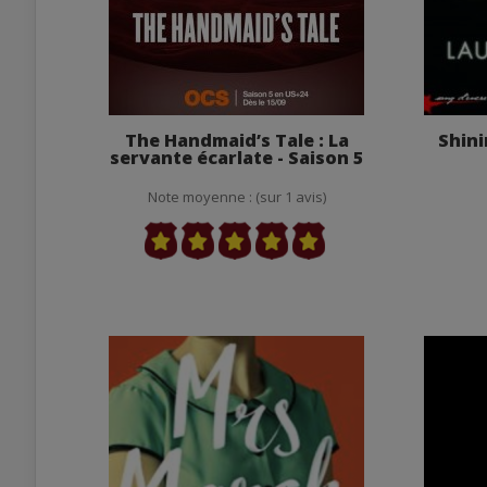
The Handmaid’s Tale : La
Shini
servante écarlate - Saison 5
Note moyenne : (sur 1 avis)