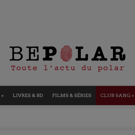
»
LIVRES & BD
FILMS & SÉRIES
CLUB SANG
»