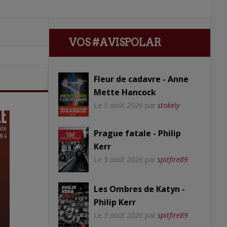
VOS #AVISPOLAR
Fleur de cadavre - Anne
Mette Hancock
Le
5 août 2026
par
stokely
Prague fatale - Philip
Kerr
Le
5 août 2026
par
spitfire89
Les Ombres de Katyn -
Philip Kerr
Le
5 août 2026
par
spitfire89