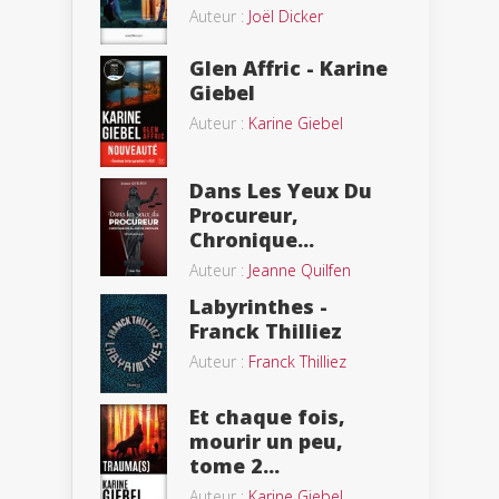
Auteur :
Joël Dicker
Glen Affric - Karine
Giebel
Auteur :
Karine Giebel
Dans Les Yeux Du
Procureur,
Chronique...
Auteur :
Jeanne Quilfen
Labyrinthes -
Franck Thilliez
Auteur :
Franck Thilliez
Et chaque fois,
mourir un peu,
tome 2...
Auteur :
Karine Giebel