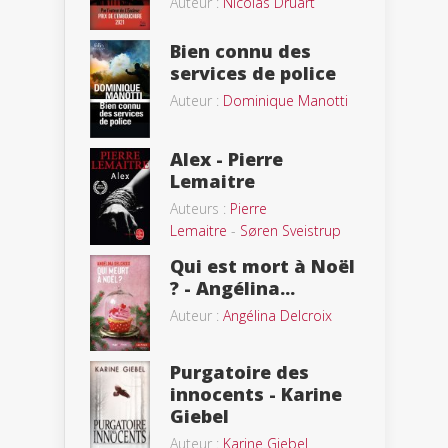
Auteur :
Nicolas Druart
Bien connu des
services de police
Auteur :
Dominique Manotti
Alex - Pierre
Lemaitre
Auteurs :
Pierre
Lemaitre
-
Søren Sveistrup
Qui est mort à Noël
? - Angélina...
Auteur :
Angélina Delcroix
Purgatoire des
innocents - Karine
Giebel
Auteur :
Karine Giebel