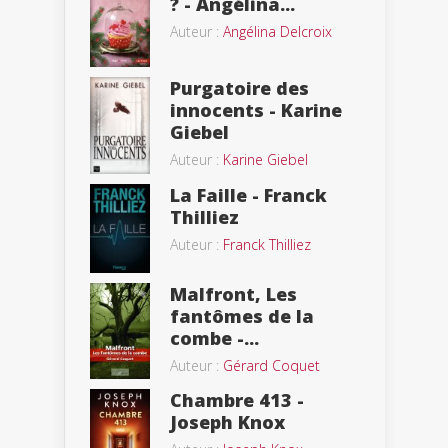
? - Angélina...
Auteur :
Angélina Delcroix
Purgatoire des
innocents - Karine
Giebel
Auteur :
Karine Giebel
La Faille - Franck
Thilliez
Auteur :
Franck Thilliez
Malfront, Les
fantômes de la
combe -...
Auteur :
Gérard Coquet
Chambre 413 -
Joseph Knox