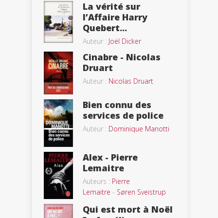
La vérité sur
l’Affaire Harry
Quebert...
Auteur :
Joël Dicker
Cinabre - Nicolas
Druart
Auteur :
Nicolas Druart
Bien connu des
services de police
Auteur :
Dominique Manotti
Alex - Pierre
Lemaitre
Auteurs :
Pierre
Lemaitre
-
Søren Sveistrup
Qui est mort à Noël