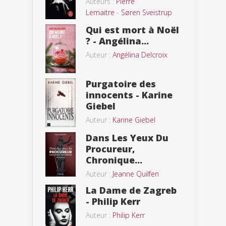
Auteurs :
Pierre
Lemaitre
-
Søren Sveistrup
Qui est mort à Noël
? - Angélina...
Auteur :
Angélina Delcroix
Purgatoire des
innocents - Karine
Giebel
Auteur :
Karine Giebel
Dans Les Yeux Du
Procureur,
Chronique...
Auteur :
Jeanne Quilfen
La Dame de Zagreb
- Philip Kerr
Auteur :
Philip Kerr