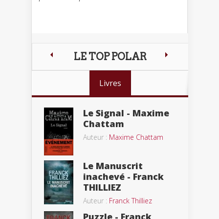
LE TOP POLAR
Livres
Le Signal - Maxime
Chattam
Auteur :
Maxime Chattam
Le Manuscrit
inachevé - Franck
THILLIEZ
Auteur :
Franck Thilliez
Puzzle - Franck