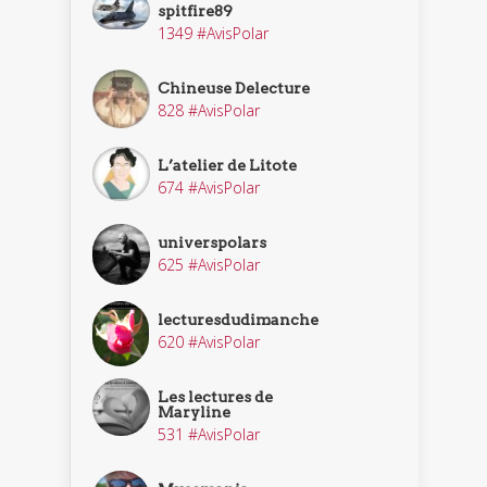
spitfire89
1349 #AvisPolar
Chineuse Delecture
828 #AvisPolar
L’atelier de Litote
674 #AvisPolar
universpolars
625 #AvisPolar
lecturesdudimanche
620 #AvisPolar
Les lectures de
Maryline
531 #AvisPolar