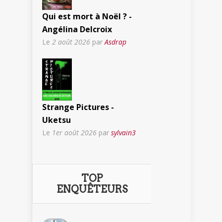
Qui est mort à Noël ? -
Angélina Delcroix
Le
2 août 2026
par
Asdrap
Strange Pictures -
Uketsu
Le
1er août 2026
par
sylvain3
TOP
ENQUÊTEURS