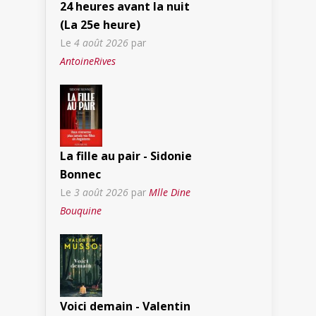
24 heures avant la nuit
(La 25e heure)
Le
4 août 2026
par
AntoineRives
La fille au pair - Sidonie
Bonnec
Le
3 août 2026
par
Mlle Dine
Bouquine
Voici demain - Valentin