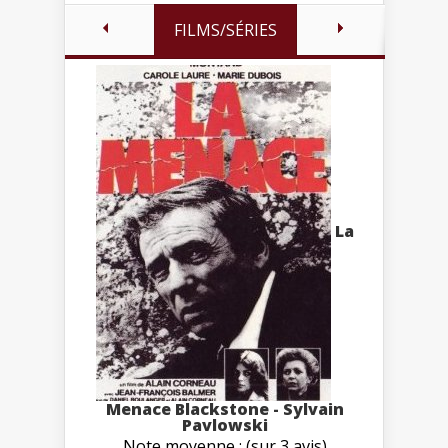
FILMS/SÉRIES
La
Menace Blackstone - Sylvain
Pavlowski
Note moyenne : (sur 3 avis)