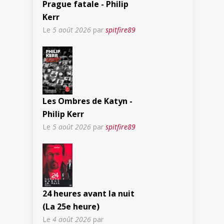
Prague fatale - Philip
Kerr
Le
5 août 2026
par
spitfire89
Les Ombres de Katyn -
Philip Kerr
Le
5 août 2026
par
spitfire89
24 heures avant la nuit
(La 25e heure)
Le
4 août 2026
par