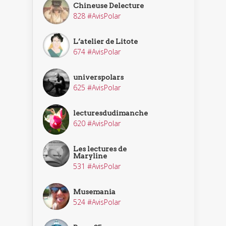
Chineuse Delecture
828 #AvisPolar
L’atelier de Litote
674 #AvisPolar
universpolars
625 #AvisPolar
lecturesdudimanche
620 #AvisPolar
Les lectures de
Maryline
531 #AvisPolar
Musemania
524 #AvisPolar