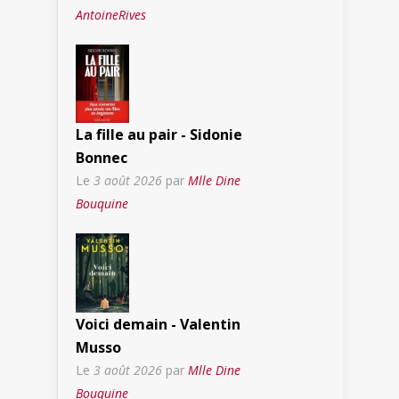
AntoineRives
La fille au pair - Sidonie
Bonnec
Le
3 août 2026
par
Mlle Dine
Bouquine
Voici demain - Valentin
Musso
Le
3 août 2026
par
Mlle Dine
Bouquine