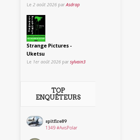
Le
2 août 2026
par
Asdrap
Strange Pictures -
Uketsu
Le
1er août 2026
par
sylvain3
TOP
ENQUÊTEURS
spitfire89
1349 #AvisPolar