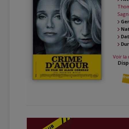
Tho
Sagn
Ge
Nat
Dat
Du
Voir la
Disp