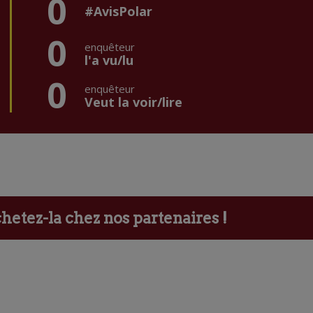
0
#AvisPolar
0
enquêteur
l'a vu/lu
0
enquêteur
Veut la voir/lire
etez-la chez nos partenaires !