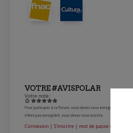
VOTRE #AVISPOLAR
Votre note :
Pour participer à ce forum, vous devez vous enregistrer au préalable. Merci d’indiquer ci-dessous l’identifiant personnel qui vous a été fourni. Si vous
n’êtes pas enregistré, vous devez vous inscrire.
Connexion
|
S’inscrire
|
mot de passe oublié ?