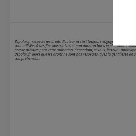
Bepolar.fr respecte les droits d’auteur et s’est toujours engagé à être rigou
sont utilisées à des fins illustratives et non dans un but d’exploitation comm
presse prévues pour cette utilisation. Cependant, si vous, lecteur - anonyme
Bepolar.fr alors que les droits ne sont pas respectés, ayez la gentillesse de 
compréhension.