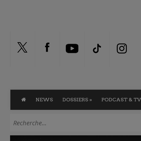
NEWS
DOSSIERS
»
PODCAST & TV