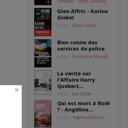
Lemaitre
-
Søren Sveistrup
Glen Affric - Karine
Giebel
Auteur :
Karine Giebel
Bien connu des
services de police
Auteur :
Dominique Manotti
La vérité sur
l’Affaire Harry
Quebert...
Auteur :
Joël Dicker
Qui est mort à Noël
? - Angélina...
Auteur :
Angélina Delcroix