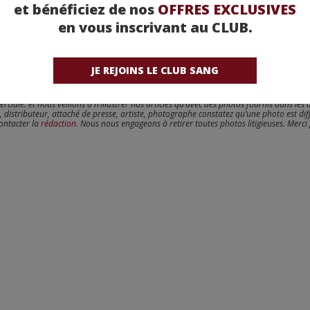
et bénéficiez de nos
OFFRES EXCLUSIVES
en vous inscrivant au CLUB.
JE REJOINS LE CLUB SANG
reux sur ce point, dans le respect du travail des artistes que nous cherchons à valoris
erciale. et nous veillons à n’illustrer nos articles qu’avec des photos fournis dans les 
, distributeur, attaché de presse, artiste, photographe constatez qu’une photo est dif
contacter la
rédaction
. Nous nous engageons à retirer toutes photos litigieuses. Merci