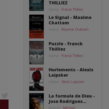
THILLIEZ
Auteur :
Franck Thilliez
Le Signal - Maxime
Chattam
Auteur :
Maxime Chattam
Puzzle - Franck
Thilliez
Auteur :
Franck Thilliez
Hurlements - Alexis
Laipsker
Auteur :
Alexis Laipsker
La formule de Dieu -
Jose Rodrigues...
Auteurs :
Michael