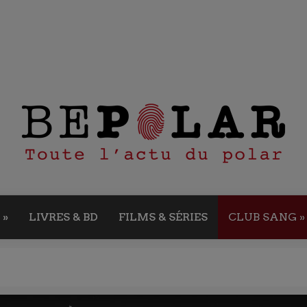
»
LIVRES & BD
FILMS & SÉRIES
CLUB SANG
»