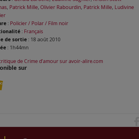
mas
,
Patrick Mille
,
Olivier Rabourdin
,
Patrick Mille
,
Ludivine
ier
nre
:
Policier / Polar / Film noir
ionalité
:
Français
e de sortie
: 18 août 2010
rée
: 1h44mn
 critique de Crime d’amour sur avoir-alire.com
onible sur