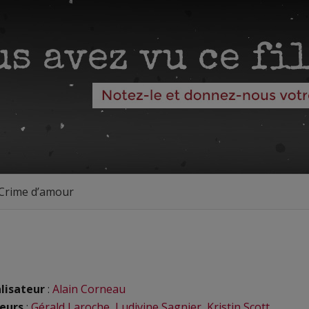
Crime d’amour
lisateur
:
Alain Corneau
eurs
:
Gérald Laroche
,
Ludivine Sagnier
,
Kristin Scott