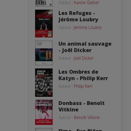
Auteur :
Karine Giebel
Les Refuges -
Jérôme Loubry
Auteur :
Jérôme Loubry
Un animal sauvage
- Joël Dicker
Auteur :
Joël Dicker
Les Ombres de
Katyn - Philip Kerr
Auteur :
Philip Kerr
Donbass - Benoît
Vitkine
Auteur :
Benoît Vitkine
Elma - Eva Björg