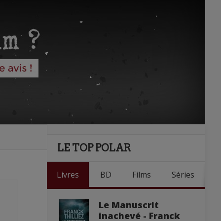
LE TOP POLAR
Livres
BD
Films
Séries
Le Manuscrit
inachevé - Franck