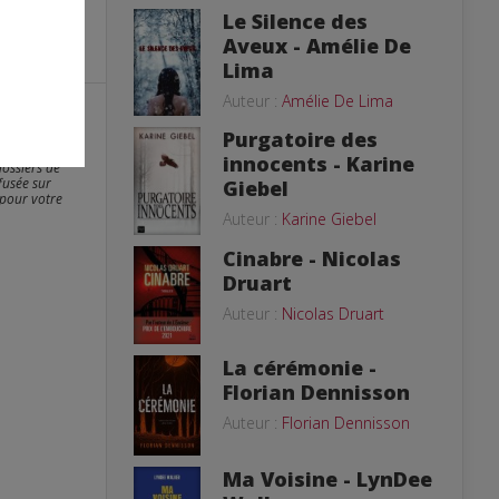
Le Silence des
Aveux - Amélie De
Lima
Auteur :
Amélie De Lima
Purgatoire des
er. Les photos
innocents - Karine
dossiers de
fusée sur
Giebel
 pour votre
Auteur :
Karine Giebel
Cinabre - Nicolas
Druart
Auteur :
Nicolas Druart
La cérémonie -
Florian Dennisson
Auteur :
Florian Dennisson
Ma Voisine - LynDee