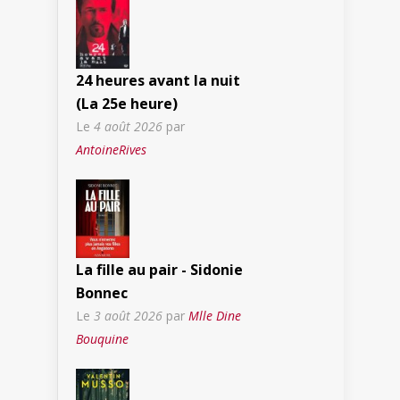
24 heures avant la nuit
(La 25e heure)
Le
4 août 2026
par
AntoineRives
La fille au pair - Sidonie
Bonnec
Le
3 août 2026
par
Mlle Dine
Bouquine