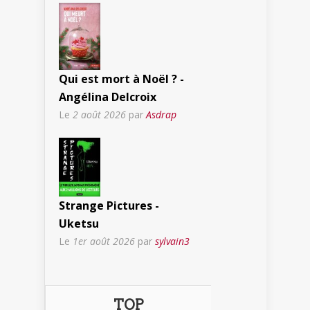
Qui est mort à Noël ? -
Angélina Delcroix
Le
2 août 2026
par
Asdrap
Strange Pictures -
Uketsu
Le
1er août 2026
par
sylvain3
TOP