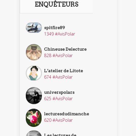
ENQUÊTEURS
spitfire89
1349 #AvisPolar
Chineuse Delecture
828 #AvisPolar
L’atelier de Litote
674 #AvisPolar
universpolars
625 #AvisPolar
lecturesdudimanche
620 #AvisPolar
Les lectures de