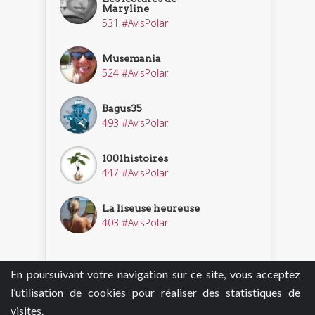
Maryline
531 #AvisPolar
Musemania
524 #AvisPolar
Bagus35
493 #AvisPolar
1001histoires
447 #AvisPolar
La liseuse heureuse
403 #AvisPolar
En poursuivant votre navigation sur ce site, vous acceptez
Découvrir nos enquêteurs
l’utilisation de cookies pour réaliser des statistiques de
visites.