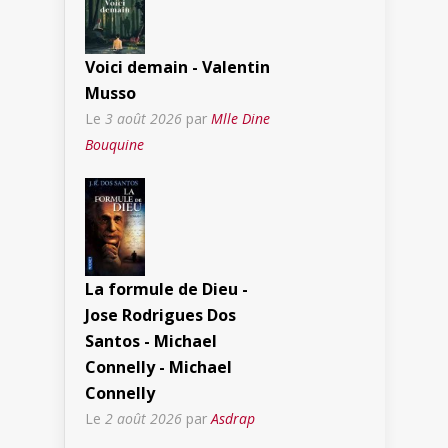
Voici demain - Valentin
Musso
Le
3 août 2026
par
Mlle Dine
Bouquine
La formule de Dieu -
Jose Rodrigues Dos
Santos - Michael
Connelly - Michael
Connelly
Le
2 août 2026
par
Asdrap