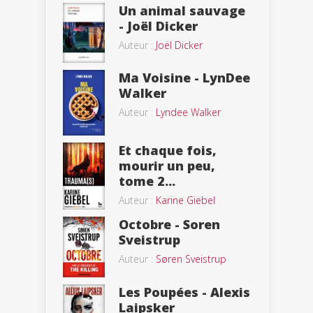
Un animal sauvage
- Joël Dicker
Auteur :
Joël Dicker
Ma Voisine - LynDee
Walker
Auteur :
Lyndee Walker
Et chaque fois,
mourir un peu,
tome 2...
Auteur :
Karine Giebel
Octobre - Soren
Sveistrup
Auteur :
Søren Sveistrup
Les Poupées - Alexis
Laipsker