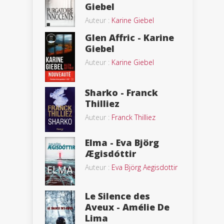
Giebel
Auteur :
Karine Giebel
Glen Affric - Karine
Giebel
Auteur :
Karine Giebel
Sharko - Franck
Thilliez
Auteur :
Franck Thilliez
Elma - Eva Björg
Ægisdóttir
Auteur :
Eva Björg Aegisdottir
Le Silence des
Aveux - Amélie De
Lima