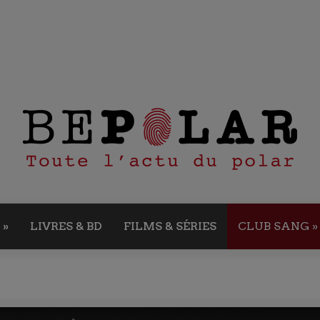
»
LIVRES & BD
FILMS & SÉRIES
CLUB SANG
»