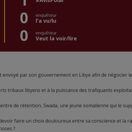
1
#AvisPolar
0
enquêteur
l'a vu/lu
0
enquêteur
Veut la voir/lire
 est envoyé par son gouvernement en Libye afin de négocier l
rts tribaux libyens et à la puissance des trafiquants exploita
centre de rétention, Swada, une jeune somalienne qui le sup
devoir faire un choix douloureux entre sa conscience et la r
choses ?