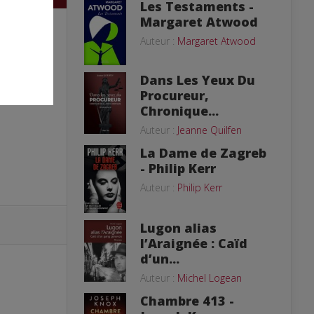
Les Testaments -
Margaret Atwood
Auteur :
Margaret Atwood
Dans Les Yeux Du
Procureur,
Chronique...
Auteur :
Jeanne Quilfen
La Dame de Zagreb
- Philip Kerr
Auteur :
Philip Kerr
Lugon alias
l’Araignée : Caïd
d’un...
Auteur :
Michel Logean
Chambre 413 -