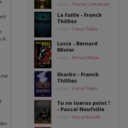
e
Auteur :
Thomas Cantaloube
La Faille - Franck
est
Thilliez
Auteur :
Franck Thilliez
e
 le
Lucia - Bernard
Minier
Auteur :
Bernard Minier
Sharko - Franck
oché
Thilliez
Auteur :
Franck Thilliez
t
Tu ne tueras point !
- Pascal Neufville
Auteur :
Pascal Neufville
 des