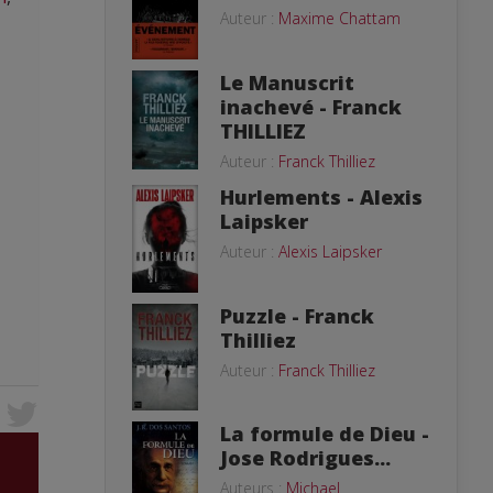
Auteur :
Maxime Chattam
Le Manuscrit
inachevé - Franck
THILLIEZ
Auteur :
Franck Thilliez
Hurlements - Alexis
Laipsker
Auteur :
Alexis Laipsker
Puzzle - Franck
Thilliez
Auteur :
Franck Thilliez
La formule de Dieu -
Jose Rodrigues...
Auteurs :
Michael