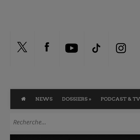
NEWS
DOSSIERS
»
PODCAST & TV