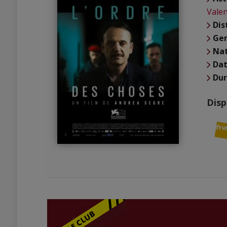
Valen
Dis
Ge
Nat
Dat
Du
Disp