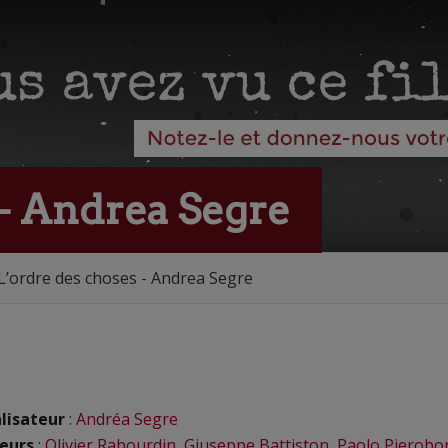
 - Andrea Segre
L’ordre des choses - Andrea Segre
lisateur
:
Andréa Segre
eurs
:
Olivier Rabourdin
,
Giuseppe Battiston
,
Paolo Pierobo