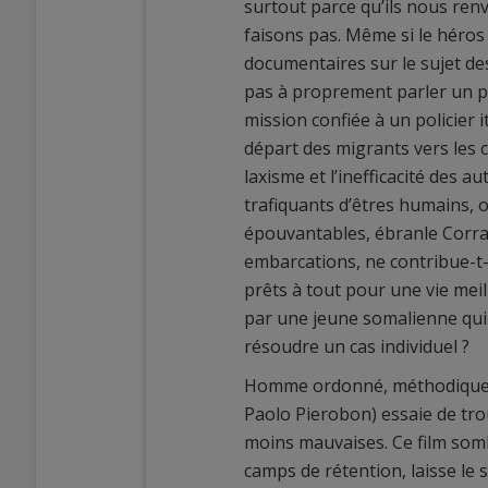
surtout parce qu’ils nous re
faisons pas. Même si le héros 
documentaires sur le sujet des
pas à proprement parler un po
mission confiée à un policier 
départ des migrants vers les c
laxisme et l’inefficacité des au
trafiquants d’êtres humains, 
épouvantables, ébranle Corrad
embarcations, ne contribue-t-
prêts à tout pour une vie meil
par une jeune somalienne qui l
résoudre un cas individuel ?
Homme ordonné, méthodique da
Paolo Pierobon) essaie de trou
moins mauvaises. Ce film somb
camps de rétention, laisse le 