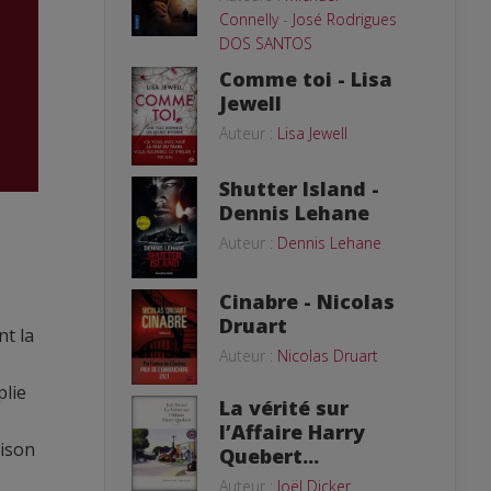
Connelly
-
José Rodrigues
DOS SANTOS
Comme toi - Lisa
Jewell
Auteur :
Lisa Jewell
Shutter Island -
Dennis Lehane
Auteur :
Dennis Lehane
e
Cinabre - Nicolas
Druart
nt la
Auteur :
Nicolas Druart
plie
La vérité sur
l’Affaire Harry
aison
Quebert...
Auteur :
Joël Dicker