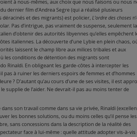
nvoient à nous-mêmes, aux choix que nous faisons ou nous n
du dernier film d’Andrea Segre (qui a réalisé plusieurs
 déracinés et des migrants) est policier,
L’ordre des choses
n’
lar. Pas d’intrigue, pas vraiment de suspense, seulement la
italien d’obtenir des autorités libyennes qu’elles empêchent l
ôtes italiennes. La découverte d’une Lybie en plein chaos, où
torités laissent le champ libre aux milices tribales et aux
où les conditions de détention des migrants sont
o Rinaldi. En obligeant les garde-côtes à intercepter les
il pas à ruiner les derniers espoirs de femmes et d’hommes
leure ? D’autant qu’au cours d’une de ses visites, il est appr
e supplie de l’aider. Ne devrait-il pas au moins tenter de
ns son travail comme dans sa vie privée, Rinaldi (excellen
ver les bonnes solutions, ou du moins celles qu’il pense les
re, sans concessions dans la description de la réalité des
spectateur face à lui-même : quelle attitude adopter vis-à-vis