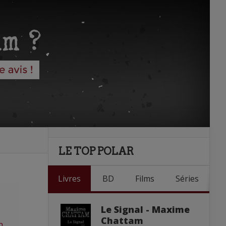
LE TOP POLAR
Livres
BD
Films
Séries
Le Signal - Maxime
Chattam
n
,