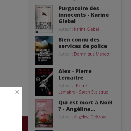
Purgatoire des
innocents - Karine
Giebel
Auteur :
Karine Giebel
Bien connu des
services de police
Auteur :
Dominique Manotti
Alex - Pierre
Lemaitre
Auteurs :
Pierre
Lemaitre
-
Søren Sveistrup
Qui est mort à Noël
? - Angélina...
Auteur :
Angélina Delcroix