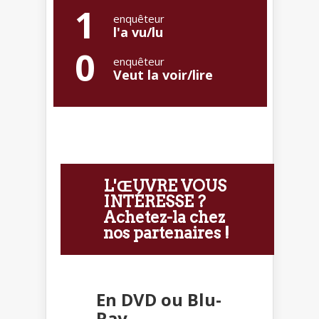
1
enquêteur
l'a vu/lu
0
enquêteur
Veut la voir/lire
L'ŒUVRE VOUS
INTÉRESSE ?
Achetez-la chez
nos partenaires !
En DVD ou Blu-
Ray