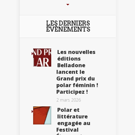
LES DERNIERS
ÉVÈNEMENTS
Les nouvelles
éditions
Belladone
lancent le
Grand prix du
polar féminin !
Participez !
2 mars 2026
Polar et
littérature
engagée au
Festival