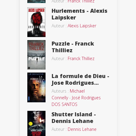
Auteur :
Franck Thilliez
Hurlements - Alexis
Laipsker
Auteur :
Alexis Laipsker
Puzzle - Franck
Thilliez
Auteur :
Franck Thilliez
La formule de Dieu -
Jose Rodrigues...
Auteurs :
Michael
Connelly
-
José Rodrigues
DOS SANTOS
Shutter Island -
Dennis Lehane
Auteur :
Dennis Lehane