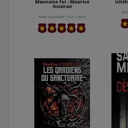
Mauvaise foi - Maurice
Ichth
Gouiran
Not
Note moyenne : (sur 1 avis)