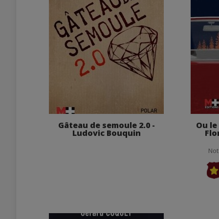
Gâteau de semoule 2.0 -
Ou le
Ludovic Bouquin
Flo
Not