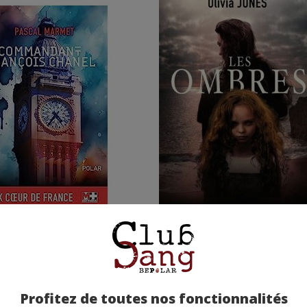
mandant François
Les ombres - Olivia Jone
el - Pascal Marmet
Note moyenne : (sur 13 avis)
 moyenne : (sur 12 avis)
Profitez de toutes nos fonctionnalités