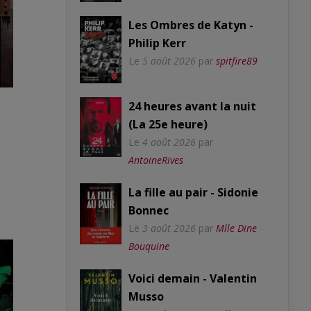
Les Ombres de Katyn -
Philip Kerr
Le
5 août 2026
par
spitfire89
24 heures avant la nuit
(La 25e heure)
Le
4 août 2026
par
AntoineRives
La fille au pair - Sidonie
Bonnec
Le
3 août 2026
par
Mlle Dine
Bouquine
Voici demain - Valentin
Musso