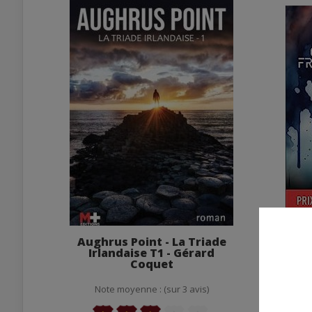
Aughrus Point - La Triade
Com
Irlandaise T1 - Gérard
Chan
Coquet
Note
Note moyenne : (sur 3 avis)