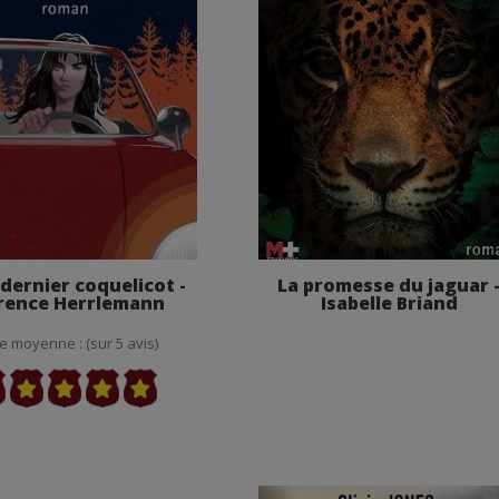
 dernier coquelicot -
La promesse du jaguar 
rence Herrlemann
Isabelle Briand
e moyenne : (sur 5 avis)