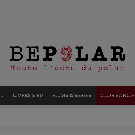
»
LIVRES & BD
FILMS & SÉRIES
CLUB SANG
»