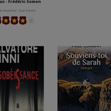
us - Frédéric Somon
e moyenne : (sur 4 avis)