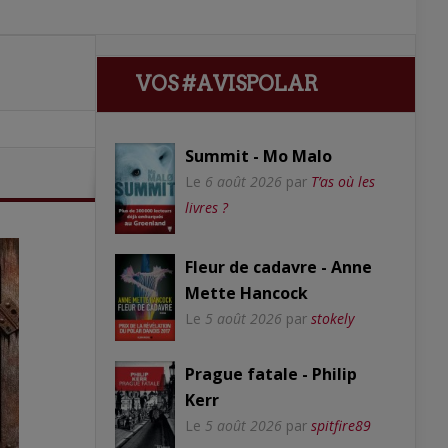
VOS #AVISPOLAR
Summit - Mo Malo
Le
6 août 2026
par
T’as où les
livres ?
Fleur de cadavre - Anne
Mette Hancock
Le
5 août 2026
par
stokely
Prague fatale - Philip
Kerr
Le
5 août 2026
par
spitfire89