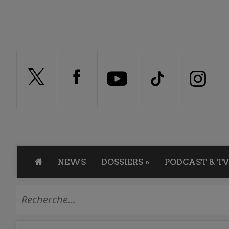
NEWS
DOSSIERS
»
PODCAST & TV