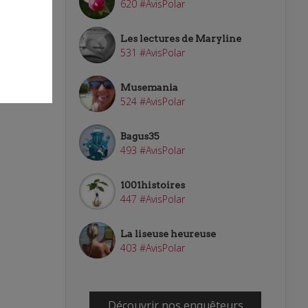
620 #AvisPolar
Les lectures de Maryline
531 #AvisPolar
Musemania
s -
524 #AvisPolar
Bagus35
493 #AvisPolar
1001histoires
447 #AvisPolar
La liseuse heureuse
403 #AvisPolar
Découvrir nos enquêteurs