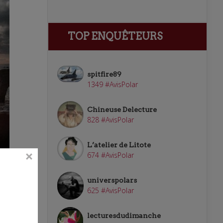
TOP ENQUÊTEURS
spitfire89
1349 #AvisPolar
Chineuse Delecture
828 #AvisPolar
L’atelier de Litote
674 #AvisPolar
s
universpolars
625 #AvisPolar
lecturesdudimanche