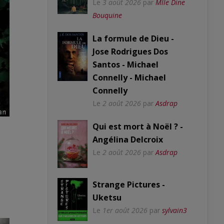
Le
3 août 2026
par
Mlle Dine
Bouquine
La formule de Dieu -
Jose Rodrigues Dos
Santos - Michael
Connelly - Michael
Connelly
Le
2 août 2026
par
Asdrap
Qui est mort à Noël ? -
-
Angélina Delcroix
Le
2 août 2026
par
Asdrap
Strange Pictures -
Uketsu
Le
1er août 2026
par
sylvain3