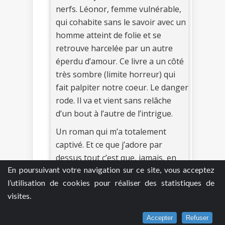
nerfs. Léonor, femme vulnérable,
qui cohabite sans le savoir avec un
homme atteint de folie et se
retrouve harcelée par un autre
éperdu d’amour. Ce livre a un côté
très sombre (limite horreur) qui
fait palpiter notre coeur. Le danger
rode. Il va et vient sans relâche
d’un bout à l’autre de l’intrigue.
Un roman qui m’a totalement
captivé. Et ce que j’adore par
dessus tout c’est que, jamais, en
En poursuivant votre navigation sur ce site, vous acceptez
commençant ma lecture, je ne me
l’utilisation de cookies pour réaliser des statistiques de
serais attendue à un tel
visites.
dénouement. L’auteure a construit
son intrigue avec finesse et m’a
Accepter
Refuser
totalement surprise.