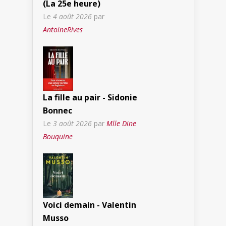
(La 25e heure)
Le
4 août 2026
par
AntoineRives
La fille au pair - Sidonie
Bonnec
Le
3 août 2026
par
Mlle Dine
Bouquine
Voici demain - Valentin
Musso