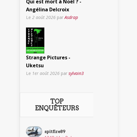
Qui est mort à Noël ? -
Angélina Delcroix
Le
2 août 2026
par
Asdrap
Strange Pictures -
Uketsu
Le
1er août 2026
par
sylvain3
TOP
ENQUÊTEURS
spitfire89