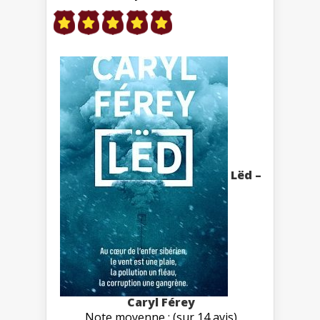
Lëd –
Caryl Férey
Note moyenne : (sur 14 avis)