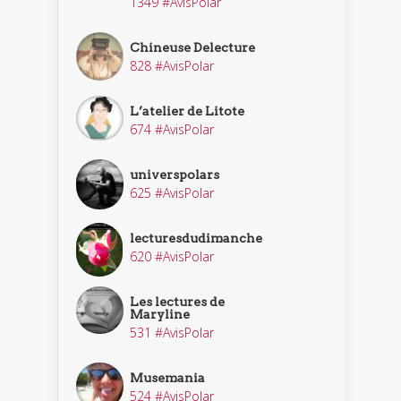
1349 #AvisPolar
Chineuse Delecture
828 #AvisPolar
L’atelier de Litote
674 #AvisPolar
universpolars
625 #AvisPolar
lecturesdudimanche
620 #AvisPolar
Les lectures de
Maryline
531 #AvisPolar
Musemania
524 #AvisPolar