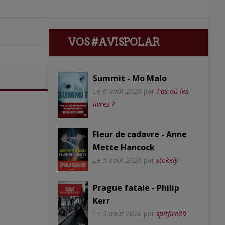
VOS #AVISPOLAR
Summit - Mo Malo
Le
6 août 2026
par
T’as où les
livres ?
Fleur de cadavre - Anne
Mette Hancock
Le
5 août 2026
par
stokely
Prague fatale - Philip
Kerr
Le
5 août 2026
par
spitfire89