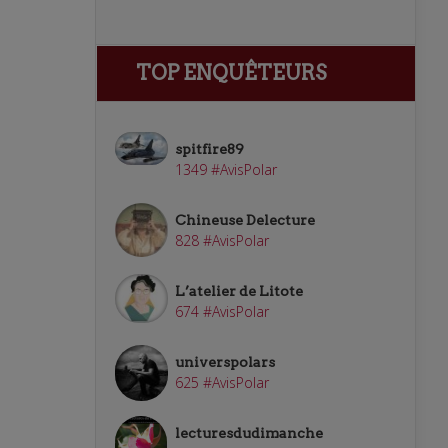
TOP ENQUÊTEURS
spitfire89
1349 #AvisPolar
Chineuse Delecture
828 #AvisPolar
L’atelier de Litote
674 #AvisPolar
universpolars
625 #AvisPolar
lecturesdudimanche