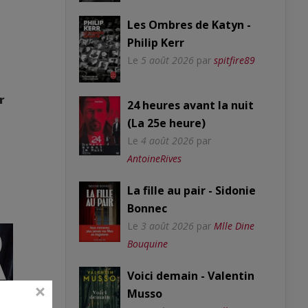
Les Ombres de Katyn -
Philip Kerr
Le
5 août 2026
par
spitfire89
r
24 heures avant la nuit
(La 25e heure)
Le
4 août 2026
par
AntoineRives
La fille au pair - Sidonie
Bonnec
Le
3 août 2026
par
Mlle Dine
Bouquine
Voici demain - Valentin
Musso