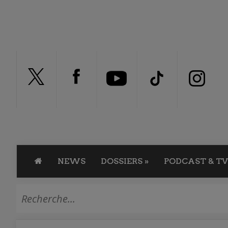
NEWS
DOSSIERS
»
PODCAST & TV