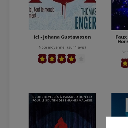
Ici - Johana Gustawsson
Faux 
Hors
Note moyenne : (sur 1 avis)
Not