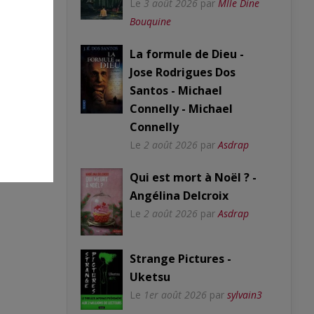
Le
3 août 2026
par
Mlle Dine
Bouquine
La formule de Dieu -
Jose Rodrigues Dos
Santos - Michael
Connelly - Michael
Connelly
Le
2 août 2026
par
Asdrap
s
Qui est mort à Noël ? -
Angélina Delcroix
Le
2 août 2026
par
Asdrap
Strange Pictures -
Uketsu
Le
1er août 2026
par
sylvain3