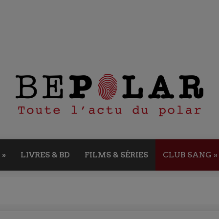
»
LIVRES & BD
FILMS & SÉRIES
CLUB SANG
»