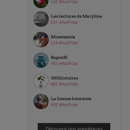
620 #AvisPolar
Les lectures de Maryline
531 #AvisPolar
Musemania
524 #AvisPolar
Bagus35
493 #AvisPolar
1001histoires
447 #AvisPolar
La liseuse heureuse
403 #AvisPolar
Découvrir nos enquêteurs