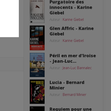
Purgatoire des
innocents - Karine
Giebel
Auteur :
Karine Giebel
Glen Affric - Karine
Giebel
Auteur :
Karine Giebel
Péril en mer d’Iroise
- Jean-Luc...
Auteur :
Jean-Luc Bannalec
Lucia - Bernard
Minier
Auteur :
Bernard Minier
Requiem pour une