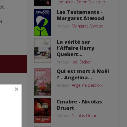
Lemaitre
-
Søren Sveistrup
et,
Les Testaments -
Margaret Atwood
R
Auteur :
Margaret Atwood
La vérité sur
l’Affaire Harry
Quebert...
Auteur :
Joël Dicker
Qui est mort à Noël
? - Angélina...
Auteur :
Angélina Delcroix
Cinabre - Nicolas
Druart
Auteur :
Nicolas Druart