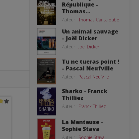
République -
Thomas...
Auteur :
Thomas Cantaloube
Un animal sauvage
- Joël Dicker
Auteur :
Joël Dicker
Tu ne tueras point !
- Pascal Neufville
Auteur :
Pascal Neufville
Sharko - Franck
Thilliez
Auteur :
Franck Thilliez
La Menteuse -
Sophie Stava
Auteur :
Sophie Stava