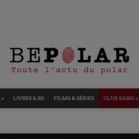
»
LIVRES & BD
FILMS & SÉRIES
CLUB SANG
»