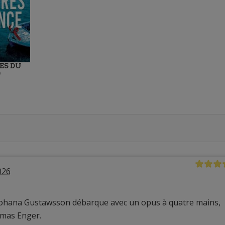
ES DU
)
026
, Johana Gustawsson débarque avec un opus à quatre mains,
omas Enger.