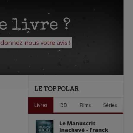
LE TOP POLAR
Livres
BD
Films
Séries
Le Manuscrit
inachevé - Franck