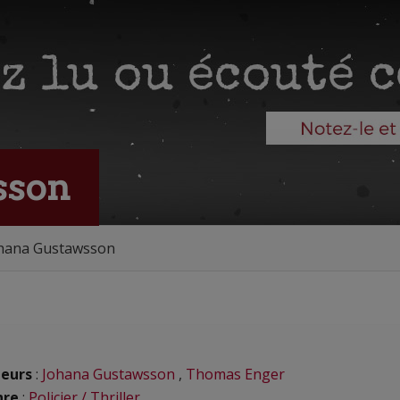
sson
Johana Gustawsson
eurs
:
Johana Gustawsson
,
Thomas Enger
nre
:
Policier / Thriller