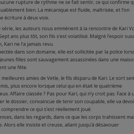
 aucune rupture de rythme ne se fait sentir, ce qui confirme 
ablement bien. La mécanique est fluide, maîtrisée, et l’on
une écriture à deux voix.
 série, les auteurs nous emmènent à la rencontre de Kari V
pt ans plus tôt, son fils s’est volatilisé. Malgré l’espoir susc
 Kari ne l’a jamais revu.
ectée dans son domaine, elle est sollicitée par la police lors
 jeunes filles sont sauvagement assassinées dans une mais
ent une fête.
s meilleures amies de Vetle, le fils disparu de Kari. Le sort se
mis, plus encore lorsque celui qui en était le quatrième
x. Affaire classée ? Pas pour Kari, qui n’y croit pas. Face à 
r le dossier, convaincue de tenir son coupable, elle va devo
 comprendre ce qui s’est réellement joué.
ilences, dans les regards, dans ce que les corps trahissent ma
. Alors elle insiste et creuse, allant jusqu’à désavouer