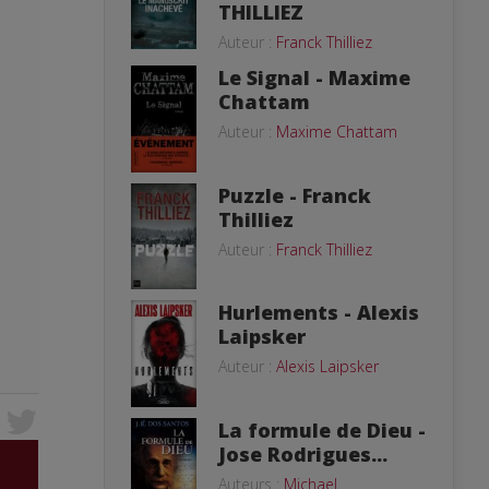
THILLIEZ
Auteur :
Franck Thilliez
Le Signal - Maxime
Chattam
Auteur :
Maxime Chattam
Puzzle - Franck
Thilliez
Auteur :
Franck Thilliez
Hurlements - Alexis
Laipsker
Auteur :
Alexis Laipsker
La formule de Dieu -
Jose Rodrigues...
Auteurs :
Michael