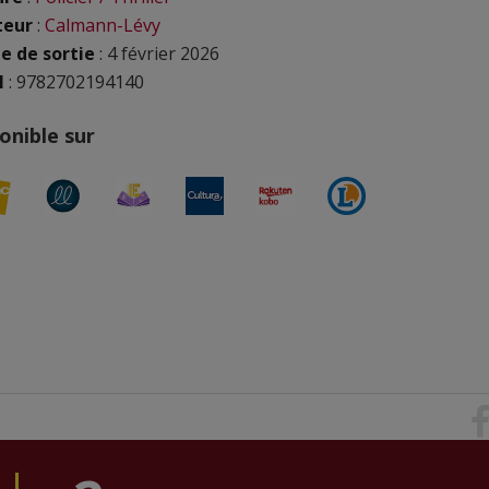
teur
:
Calmann-Lévy
e de sortie
: 4 février 2026
N
: 9782702194140
onible sur