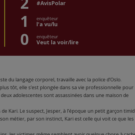
2
#AvisPolar
1
enquêteur
l'a vu/lu
0
enquêteur
Veut la voir/lire
te du langage corporel, travaille avec la police d’Oslo.
 plus tôt, elle s’est plongée dans sa vie professionnelle pour
d deux adolescentes sont assassinées dans une maison de
 de Kari. Le suspect, Jesper, à l’époque un petit garçon timid
son métier, par son instinct, Kari est celle qui voit ce que les
oisins, les victimes même semblent avoir quelque chose à cach