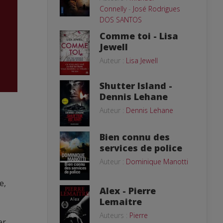
Connelly
-
José Rodrigues
DOS SANTOS
Comme toi - Lisa
Jewell
Auteur :
Lisa Jewell
Shutter Island -
Dennis Lehane
Auteur :
Dennis Lehane
Bien connu des
services de police
Auteur :
Dominique Manotti
e,
Alex - Pierre
Lemaitre
Auteurs :
Pierre
er.