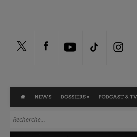
NEWS
DOSSIERS
»
PODCAST & TV