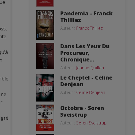
que
Pandemia - Franck
Thilliez
Auteur :
Franck Thilliez
oss,
ité
Dans Les Yeux Du
qu’à
Procureur,
Chronique...
on
Auteur :
Jeanne Quilfen
Le Cheptel - Céline
mble
Denjean
Auteur :
Céline Denjean
une
ir
Octobre - Soren
Sveistrup
lgré
Auteur :
Søren Sveistrup