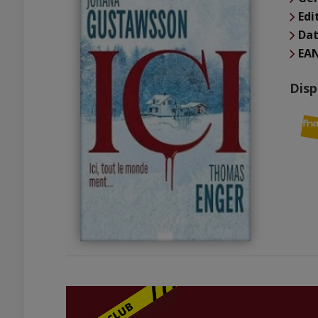
Edi
Dat
EA
Disp