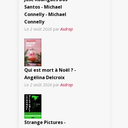
Santos - Michael
Connelly - Michael
Connelly
Le
2 août 2026
par
Asdrap
Qui est mort à Noël ? -
Angélina Delcroix
Le
2 août 2026
par
Asdrap
Strange Pictures -