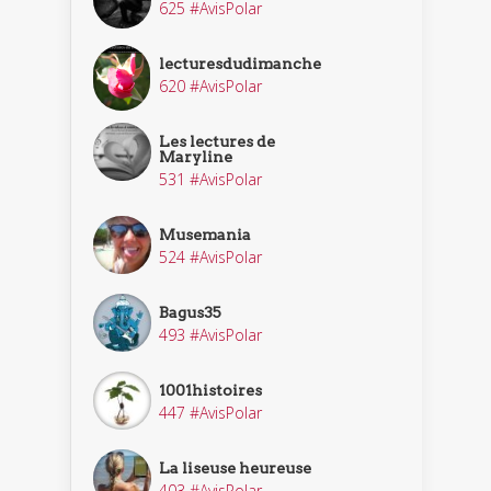
625 #AvisPolar
lecturesdudimanche
620 #AvisPolar
Les lectures de
Maryline
531 #AvisPolar
Musemania
524 #AvisPolar
Bagus35
493 #AvisPolar
1001histoires
447 #AvisPolar
La liseuse heureuse
403 #AvisPolar