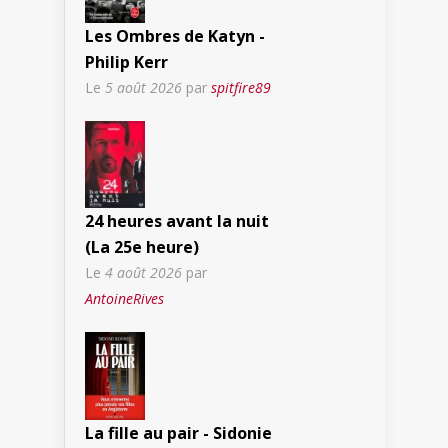
Les Ombres de Katyn -
Philip Kerr
Le
5 août 2026
par
spitfire89
24 heures avant la nuit
(La 25e heure)
Le
4 août 2026
par
AntoineRives
La fille au pair - Sidonie