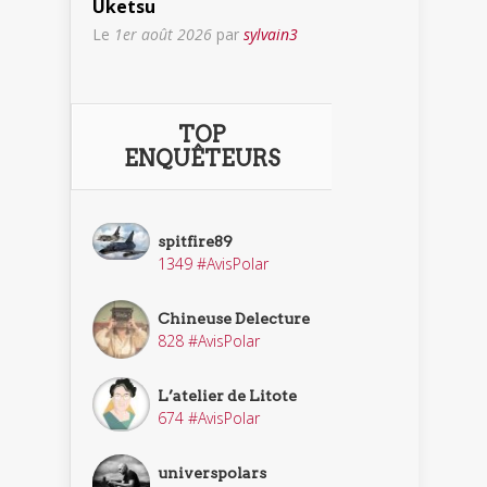
Uketsu
Le
1er août 2026
par
sylvain3
TOP
ENQUÊTEURS
spitfire89
1349 #AvisPolar
Chineuse Delecture
828 #AvisPolar
L’atelier de Litote
674 #AvisPolar
universpolars