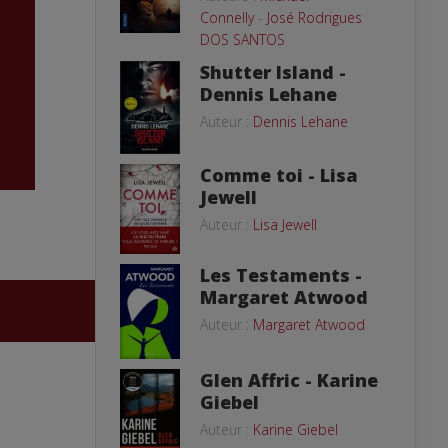
Connelly
-
José Rodrigues
DOS SANTOS
Shutter Island -
Dennis Lehane
Auteur :
Dennis Lehane
Comme toi - Lisa
Jewell
Auteur :
Lisa Jewell
Les Testaments -
Margaret Atwood
Auteur :
Margaret Atwood
Glen Affric - Karine
Giebel
Auteur :
Karine Giebel