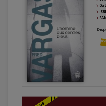
Dat
ISB
EA
Disp