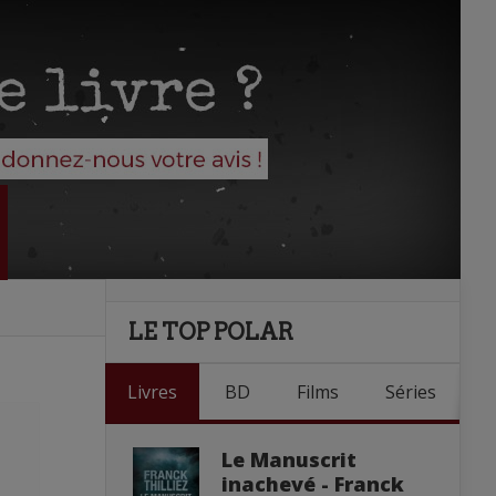
LE TOP POLAR
Livres
BD
Films
Séries
Le Manuscrit
inachevé - Franck