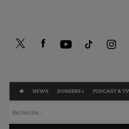
NEWS
DOSSIERS
»
PODCAST & TV