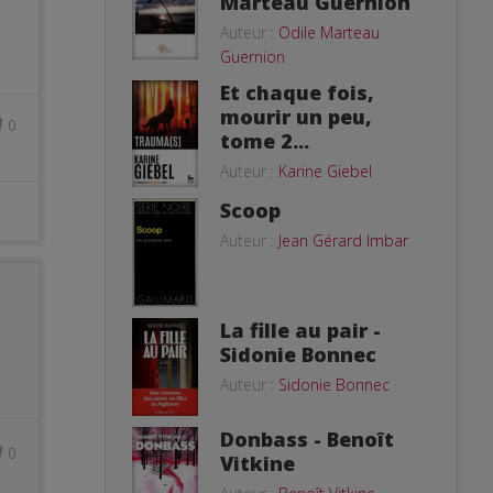
Marteau Guernion
Auteur :
Odile Marteau
Guernion
Et chaque fois,
mourir un peu,
0
tome 2...
Auteur :
Karine Giebel
Scoop
Auteur :
Jean Gérard Imbar
La fille au pair -
Sidonie Bonnec
Auteur :
Sidonie Bonnec
Donbass - Benoît
0
Vitkine