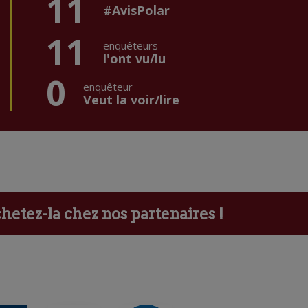
11
#AvisPolar
11
enquêteurs
l'ont vu/lu
0
enquêteur
Veut la voir/lire
etez-la chez nos partenaires !