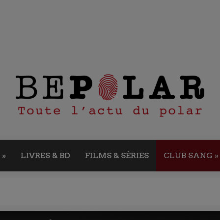
»
LIVRES & BD
FILMS & SÉRIES
CLUB SANG
»