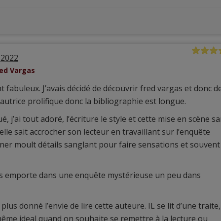
n 2022
red Vargas
abuleux. J’avais décidé de découvrir fred vargas et donc d
utrice prolifique donc la bibliographie est longue.
j’ai tout adoré, l’écriture le style et cette mise en scène s
 elle sait accrocher son lecteur en travaillant sur l’enquête
er moult détails sanglant pour faire sensations et souvent
ous emporte dans une enquête mystérieuse un peu dans
s donné l’envie de lire cette auteure. IL se lit d’une traite, 
est même ideal quand on souhaite se remettre à la lecture ou