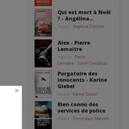
Qui est mort à Noël
? - Angélina...
Auteur :
Angélina Delcroix
Alex - Pierre
Lemaitre
Auteurs :
Pierre
Lemaitre
-
Søren Sveistrup
Purgatoire des
innocents - Karine
Giebel
Auteur :
Karine Giebel
Bien connu des
services de police
Auteur :
Dominique Manotti