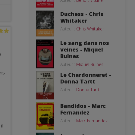
Auteur :
Benoît Vitkine
Duchess - Chris
Whitaker
Auteur :
Chris Whitaker
Le sang dans nos
veines - Miquel
e
Bulnes
Auteur :
Miquel Bulnes
ans
Le Chardonneret -
Donna Tartt
Auteur :
Donna Tartt
Bandidos - Marc
Fernandez
Auteur :
Marc Fernandez
il