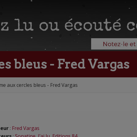
s bleus - Fred Vargas
e aux cercles bleus - Fred Vargas
eur
:
Fred Vargas
teurs
:
Sonatine
,
J’ai lu
,
Editions 84