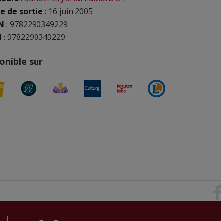
e de sortie
: 16 juin 2005
N
:
9782290349229
N
: 9782290349229
onible sur