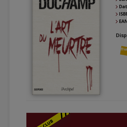
Dat
ISB
EA
Disp