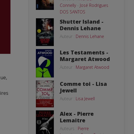
Connelly
-
José Rodrigues
DOS SANTOS
Shutter Island -
Dennis Lehane
Auteur :
Dennis Lehane
Les Testaments -
Margaret Atwood
Auteur :
Margaret Atwood
que,
Comme toi - Lisa
Jewell
ires
Auteur :
Lisa Jewell
Alex - Pierre
Lemaitre
Auteurs :
Pierre