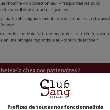
que l’homme – un collectionneur – fréquentait les clubs
fortune, il était à court de liquidités.
 la mort a été soigneusement mise en scène – est retrouvé, 
 l’œuvre.
 dans le monde de l’art contemporain sera-t-elle l’occasion
le en une plongée hypnotique aux confins de la folie ?
etez-la chez nos partenaires !
Profitez de toutes nos fonctionnalités