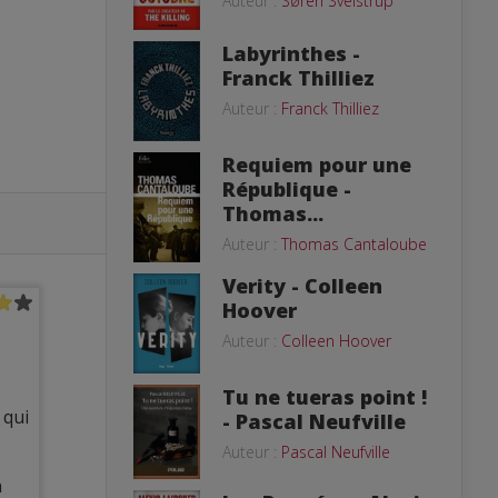
Auteur :
Søren Sveistrup
Labyrinthes -
Franck Thilliez
Auteur :
Franck Thilliez
Requiem pour une
République -
Thomas...
Auteur :
Thomas Cantaloube
Verity - Colleen
Hoover
Auteur :
Colleen Hoover
Tu ne tueras point !
 qui
- Pascal Neufville
Auteur :
Pascal Neufville
n