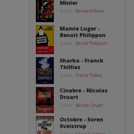
Minier
Auteur :
Bernard Minier
Mamie Luger -
Benoit Philippon
Auteur :
Benoît Philippon
Sharko - Franck
Thilliez
Auteur :
Franck Thilliez
Cinabre - Nicolas
Druart
Auteur :
Nicolas Druart
Octobre - Soren
Sveistrup