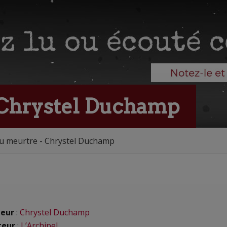
 Chrystel Duchamp
du meurtre - Chrystel Duchamp
eur
:
Chrystel Duchamp
teur
:
L’Archipel