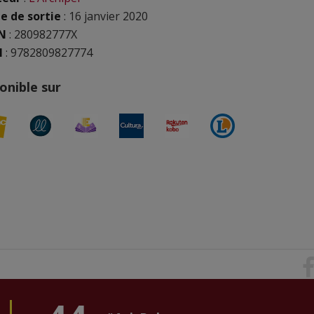
e de sortie
: 16 janvier 2020
N
:
280982777X
N
: 9782809827774
onible sur