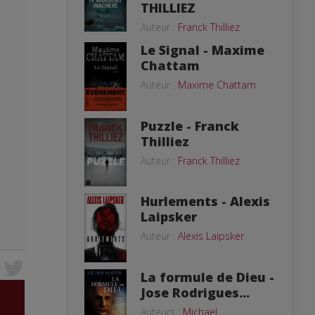
THILLIEZ
Auteur :
Franck Thilliez
Le Signal - Maxime
Chattam
Auteur :
Maxime Chattam
Puzzle - Franck
Thilliez
Auteur :
Franck Thilliez
Hurlements - Alexis
Laipsker
Auteur :
Alexis Laipsker
La formule de Dieu -
Jose Rodrigues...
Auteurs :
Michael