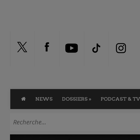
NEWS
DOSSIERS
»
PODCAST & TV