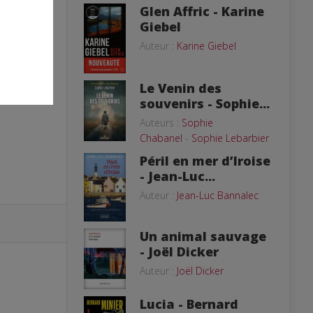
Glen Affric - Karine
Giebel
Auteur :
Karine Giebel
Le Venin des
souvenirs - Sophie...
Auteurs :
Sophie
Chabanel
-
Sophie Lebarbier
Péril en mer d’Iroise
- Jean-Luc...
Auteur :
Jean-Luc Bannalec
Un animal sauvage
- Joël Dicker
Auteur :
Joël Dicker
Lucia - Bernard