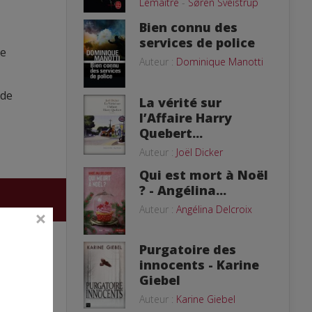
Lemaitre
-
Søren Sveistrup
Bien connu des
services de police
le
Auteur :
Dominique Manotti
 de
La vérité sur
l’Affaire Harry
Quebert...
Auteur :
Joël Dicker
Qui est mort à Noël
? - Angélina...
Auteur :
Angélina Delcroix
Purgatoire des
innocents - Karine
Giebel
Auteur :
Karine Giebel