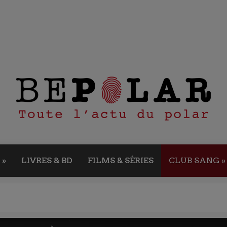
»
LIVRES & BD
FILMS & SÉRIES
CLUB SANG
»