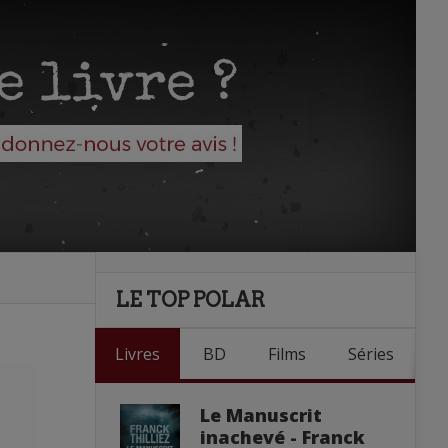
LE TOP POLAR
Livres
BD
Films
Séries
Le Manuscrit
inachevé - Franck