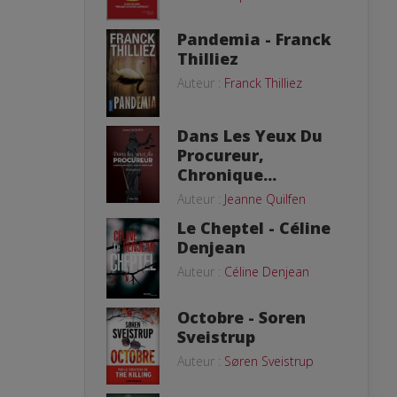
Pandemia - Franck
Thilliez
Auteur :
Franck Thilliez
Dans Les Yeux Du
Procureur,
Chronique...
Auteur :
Jeanne Quilfen
Le Cheptel - Céline
Denjean
Auteur :
Céline Denjean
Octobre - Soren
Sveistrup
Auteur :
Søren Sveistrup