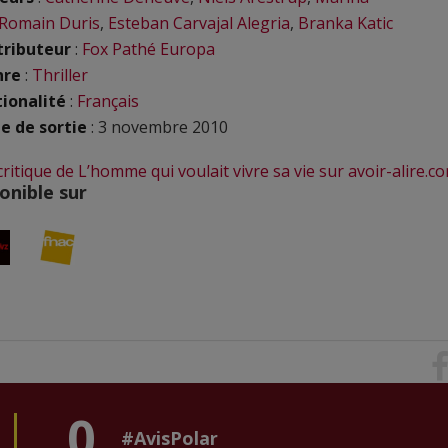
Romain Duris
,
Esteban Carvajal Alegria
,
Branka Katic
tributeur
:
Fox Pathé Europa
nre
:
Thriller
ionalité
:
Français
e de sortie
: 3 novembre 2010
 critique de L’homme qui voulait vivre sa vie sur avoir-alire.c
onible sur
0
#AvisPolar