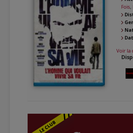
Foïs
,
Dis
Ge
Nat
Dat
Voir la
Disp