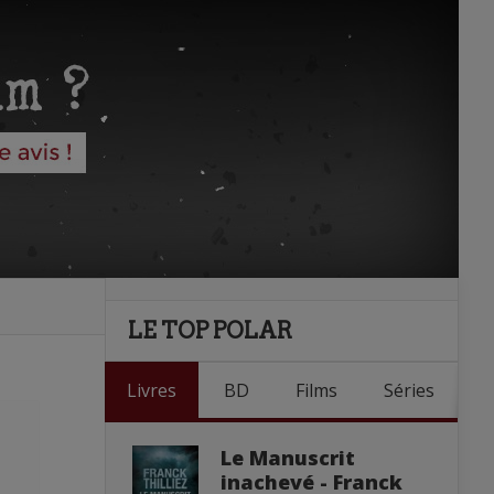
LE TOP POLAR
Livres
BD
Films
Séries
Le Manuscrit
inachevé - Franck