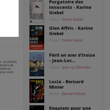
Purgatoire des
innocents - Karine
Giebel
Auteur :
Karine Giebel
Glen Affric - Karine
Giebel
Auteur :
Karine Giebel
Péril en mer d’Iroise
- Jean-Luc...
er. Les photos
dossiers de
Auteur :
Jean-Luc Bannalec
fusée sur
 pour votre
Lucia - Bernard
Minier
Auteur :
Bernard Minier
Requiem pour une