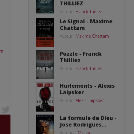
THILLIEZ
Auteur :
Franck Thilliez
Le Signal - Maxime
Chattam
Auteur :
Maxime Chattam
om
Puzzle - Franck
Thilliez
Auteur :
Franck Thilliez
Hurlements - Alexis
Laipsker
Auteur :
Alexis Laipsker
La formule de Dieu -
Jose Rodrigues...
Auteurs :
Michael