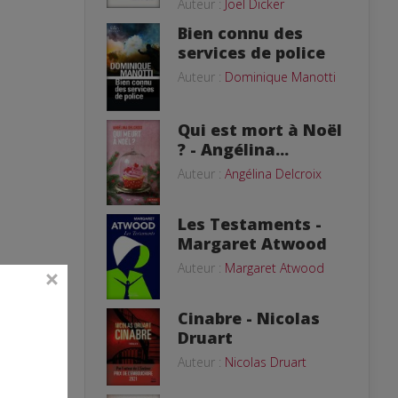
Auteur :
Joël Dicker
Bien connu des
services de police
Auteur :
Dominique Manotti
Qui est mort à Noël
? - Angélina...
Auteur :
Angélina Delcroix
Les Testaments -
Margaret Atwood
Auteur :
Margaret Atwood
Cinabre - Nicolas
Druart
Auteur :
Nicolas Druart