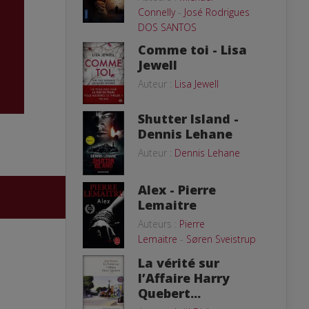
Connelly
-
José Rodrigues
DOS SANTOS
Comme toi - Lisa
Jewell
Auteur :
Lisa Jewell
Shutter Island -
Dennis Lehane
Auteur :
Dennis Lehane
Alex - Pierre
Lemaitre
Auteurs :
Pierre
Lemaitre
-
Søren Sveistrup
La vérité sur
l’Affaire Harry
Quebert...