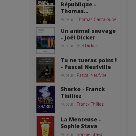
République -
Thomas...
Auteur :
Thomas Cantaloube
Un animal sauvage
- Joël Dicker
Auteur :
Joël Dicker
Tu ne tueras point !
- Pascal Neufville
Auteur :
Pascal Neufville
Sharko - Franck
Thilliez
Auteur :
Franck Thilliez
La Menteuse -
Sophie Stava
Auteur :
Sophie Stava