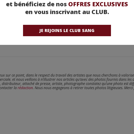
et bénéficiez de nos
OFFRES EXCLUSIVES
en vous inscrivant au CLUB.
JE REJOINS LE CLUB SANG
reux sur ce point, dans le respect du travail des artistes que nous cherchons à valoris
erciale. et nous veillons à n’illustrer nos articles qu’avec des photos fournis dans les 
, distributeur, attaché de presse, artiste, photographe constatez qu’une photo est dif
contacter la
rédaction
. Nous nous engageons à retirer toutes photos litigieuses. Merci