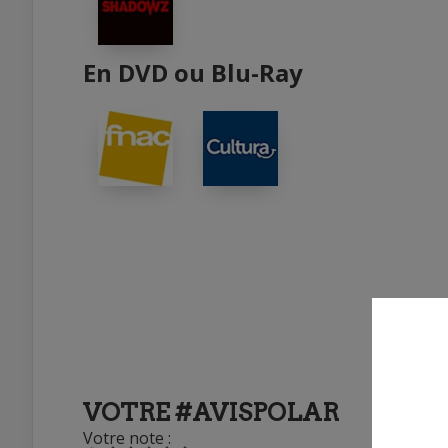
En DVD ou Blu-Ray
VOTRE #AVISPOLAR
Votre note :