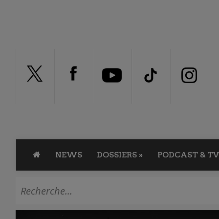
NEWS
DOSSIERS
»
PODCAST & TV