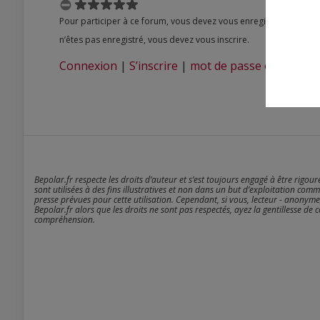
Pour participer à ce forum, vous devez vous enregistrer au préalable. Merci d’indiquer ci-dessous l’identifiant personnel qui vous a été fourni. Si vous
n’êtes pas enregistré, vous devez vous inscrire.
Connexion
|
S’inscrire
|
mot de passe oublié ?
Bepolar.fr respecte les droits d’auteur et s’est toujours engagé à être rigou
sont utilisées à des fins illustratives et non dans un but d’exploitation comm
presse prévues pour cette utilisation. Cependant, si vous, lecteur - anonyme
Bepolar.fr alors que les droits ne sont pas respectés, ayez la gentillesse de 
compréhension.