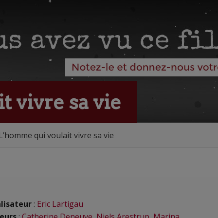
 vivre sa vie
L’homme qui voulait vivre sa vie
lisateur
:
Eric Lartigau
eurs
:
Catherine Deneuve
,
Niels Arestrup
,
Marina