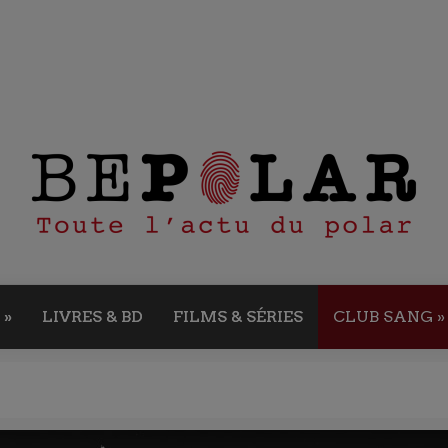
»
LIVRES & BD
FILMS & SÉRIES
CLUB SANG
»