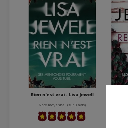
Rien n’est vrai - Lisa Jewell
Ils res
Note moyenne : (sur 3 avis)
Not