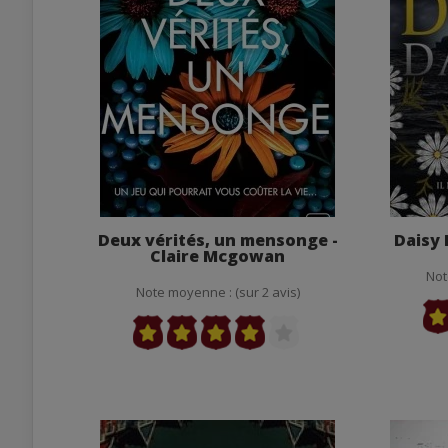
Deux vérités, un mensonge -
Daisy 
Claire Mcgowan
Not
Note moyenne : (sur 2 avis)