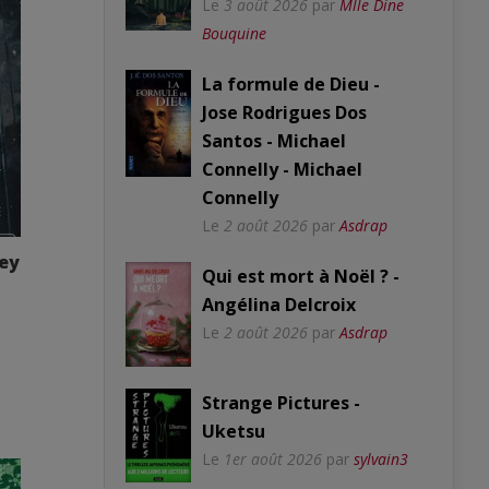
Le
3 août 2026
par
Mlle Dine
Bouquine
La formule de Dieu -
Jose Rodrigues Dos
Santos - Michael
Connelly - Michael
Connelly
Le
2 août 2026
par
Asdrap
ney
Qui est mort à Noël ? -
Angélina Delcroix
Le
2 août 2026
par
Asdrap
Strange Pictures -
Uketsu
Le
1er août 2026
par
sylvain3