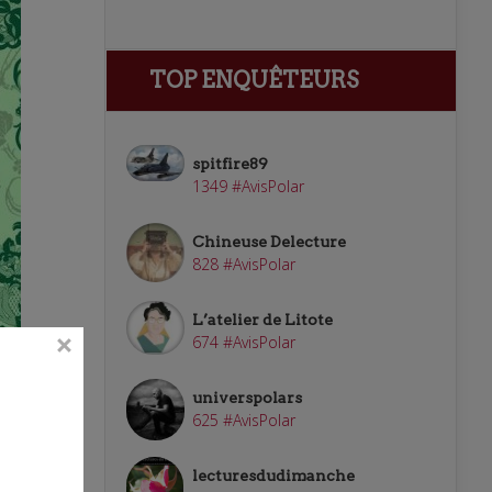
TOP ENQUÊTEURS
spitfire89
1349 #AvisPolar
Chineuse Delecture
828 #AvisPolar
L’atelier de Litote
674 #AvisPolar
s
eau
universpolars
625 #AvisPolar
lecturesdudimanche