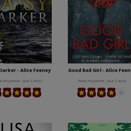
Darker - Alice Feeney
Good Bad Girl - Alice Fee
e moyenne : (sur 3 avis)
Note moyenne : (sur 2 avis)