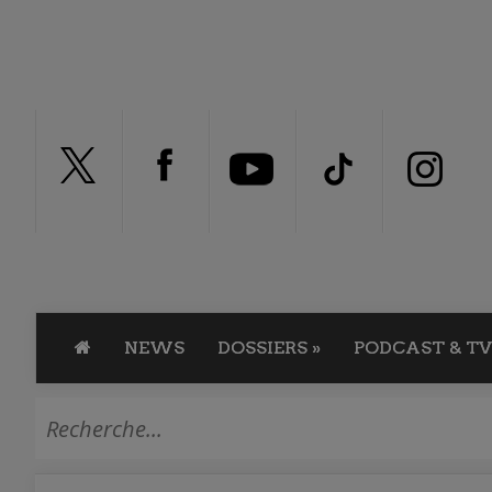
NEWS
DOSSIERS
»
PODCAST & TV