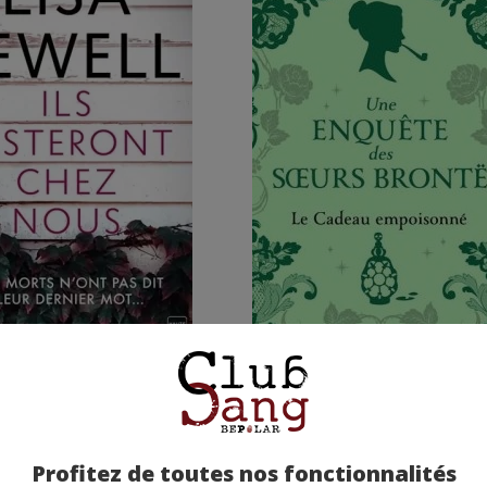
teront chez nous - Lisa
Une enquête des sœur
Jewell
Brontë (Tome 4) : Le cad
empoisonné - Bella Ellis
e moyenne : (sur 2 avis)
Note moyenne : (sur 1 avis)
Profitez de toutes nos fonctionnalités