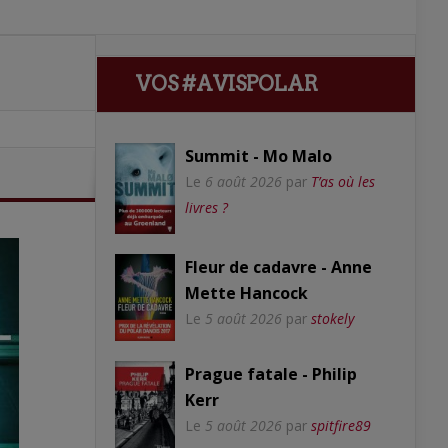
VOS #AVISPOLAR
Summit - Mo Malo
Le
6 août 2026
par
T’as où les
livres ?
Fleur de cadavre - Anne
Mette Hancock
Le
5 août 2026
par
stokely
Prague fatale - Philip
Kerr
Le
5 août 2026
par
spitfire89