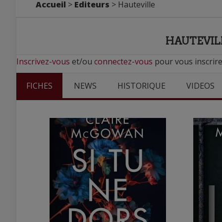
Accueil
>
Editeurs
> Hauteville
HAUTEVIL
Inscrivez-vous
et/ou
connectez-vous
pour vous inscrire
FICHES
NEWS
HISTORIQUE
VIDEOS