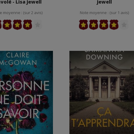
volé - Lisa Jewell
Jewell
e moyenne : (sur 2 avis)
Note moyenne : (sur 1 avis)