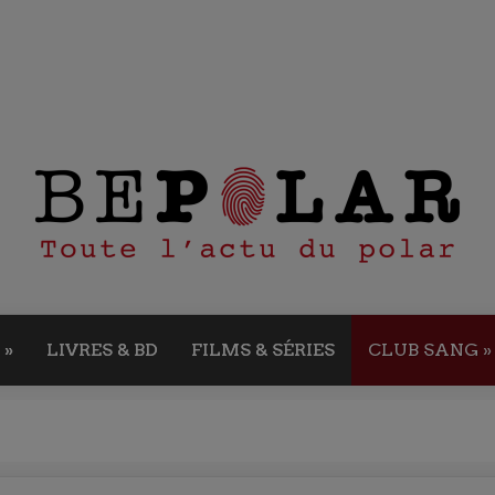
»
LIVRES & BD
FILMS & SÉRIES
CLUB SANG
»