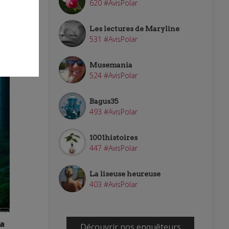
620 #AvisPolar
Les lectures de Maryline
531 #AvisPolar
Musemania
524 #AvisPolar
Bagus35
493 #AvisPolar
1001histoires
447 #AvisPolar
La liseuse heureuse
403 #AvisPolar
sa
Découvrir nos enquêteurs