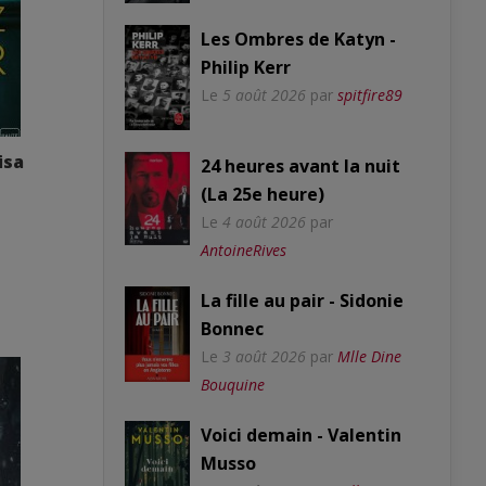
Les Ombres de Katyn -
Philip Kerr
Le
5 août 2026
par
spitfire89
isa
24 heures avant la nuit
(La 25e heure)
Le
4 août 2026
par
AntoineRives
La fille au pair - Sidonie
Bonnec
Le
3 août 2026
par
Mlle Dine
Bouquine
Voici demain - Valentin
Musso