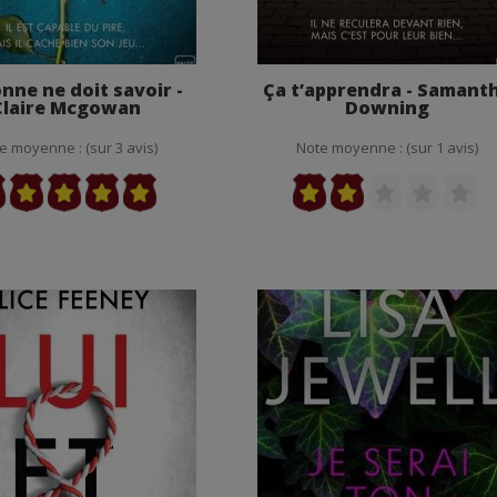
nne ne doit savoir -
Ça t’apprendra - Samant
Claire Mcgowan
Downing
e moyenne : (sur 3 avis)
Note moyenne : (sur 1 avis)