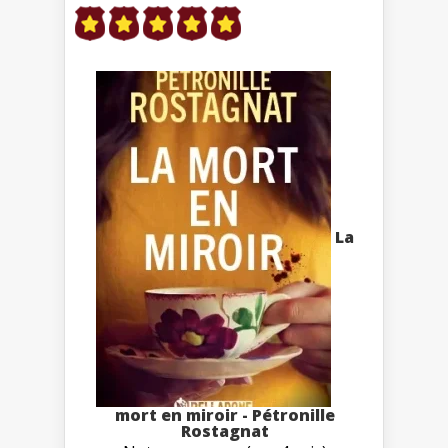
La
mort en miroir - Pétronille
Rostagnat