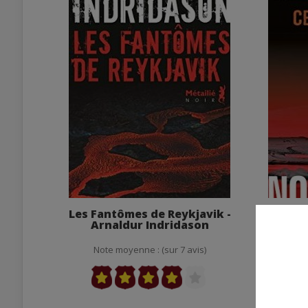
Les Fantômes de Reykjavik -
Ce 
Arnaldur Indridason
Not
Note moyenne : (sur 7 avis)