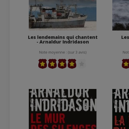
Les lendemains qui chantent
Les
- Arnaldur Indridason
Note moyenne : (sur 3 avis)
Not