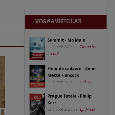
VOS #AVISPOLAR
Summit - Mo Malo
Le
6 août 2026
par
T’as où les
livres ?
Fleur de cadavre - Anne
Mette Hancock
Le
5 août 2026
par
stokely
Prague fatale - Philip
Kerr
Le
5 août 2026
par
spitfire89