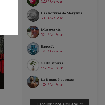
620 #AvisPolar
Les lectures de Maryline
531 #AvisPolar
Musemania
524 #AvisPolar
Bagus35
493 #AvisPolar
1001histoires
447 #AvisPolar
La liseuse heureuse
403 #AvisPolar
Découvrir nos enquêteurs