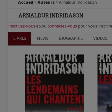
Accueil
>
Auteurs
> Arnaldur Indridason
ARNALDUR INDRIDASON
Inscrivez-vous
et/ou
connectez-vous
pour vous inscrire
LIVRES
NEWS
BIOGRAPHIE
VIDEOS