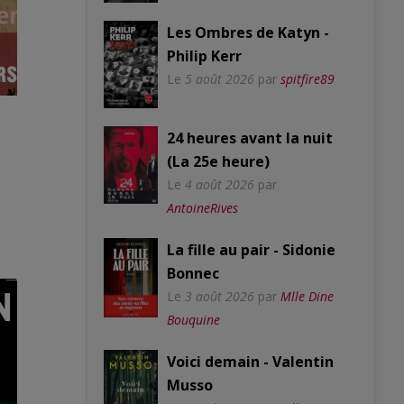
Les Ombres de Katyn -
Philip Kerr
Le
5 août 2026
par
spitfire89
24 heures avant la nuit
(La 25e heure)
Le
4 août 2026
par
AntoineRives
La fille au pair - Sidonie
Bonnec
Le
3 août 2026
par
Mlle Dine
Bouquine
Voici demain - Valentin
Musso