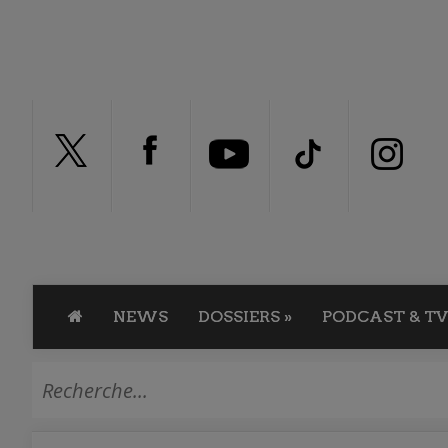
NEWS
DOSSIERS
»
PODCAST & TV