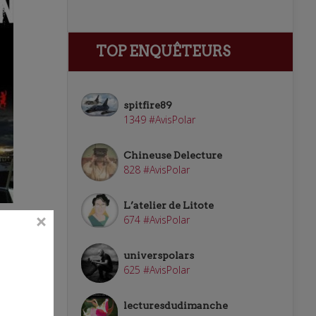
TOP ENQUÊTEURS
spitfire89
1349 #AvisPolar
Chineuse Delecture
828 #AvisPolar
L’atelier de Litote
674 #AvisPolar
universpolars
625 #AvisPolar
lecturesdudimanche