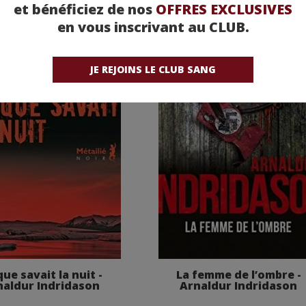
et bénéficiez de nos
OFFRES EXCLUSIVES
en vous inscrivant au CLUB.
JE REJOINS LE CLUB SANG
que savait la nuit -
La femme de l’ombre -
naldur Indridason
Arnaldur Indridason