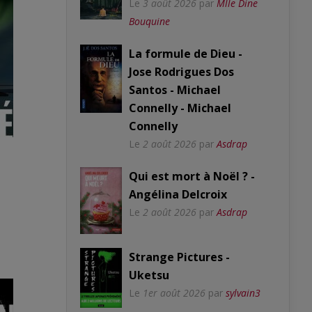
Le
3 août 2026
par
Mlle Dine
Bouquine
La formule de Dieu -
Jose Rodrigues Dos
Santos - Michael
Connelly - Michael
Connelly
Le
2 août 2026
par
Asdrap
Qui est mort à Noël ? -
Angélina Delcroix
Le
2 août 2026
par
Asdrap
Strange Pictures -
Uketsu
Le
1er août 2026
par
sylvain3