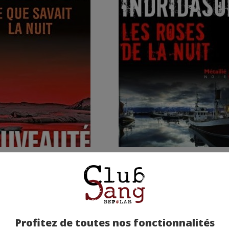
que savait la nuit
Les Roses de la nuit -
Arnaldur Indridason
e moyenne : (sur 1 avis)
Note moyenne : (sur 9 avis)
Profitez de toutes nos fonctionnalités