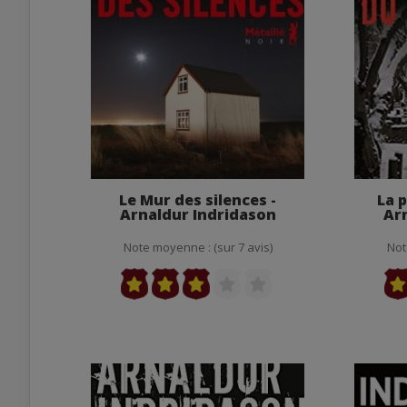
Le Mur des silences -
La 
Arnaldur Indridason
Ar
Note moyenne : (sur 7 avis)
Not