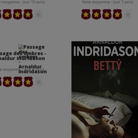
 moyenne : (sur 10 avis)
Note moyenne : (sur 7 avis)
sage des ombres -
naldur Indridason
e moyenne : (sur 8 avis)