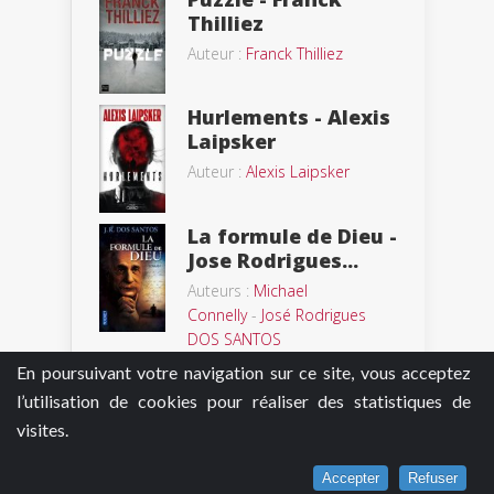
Thilliez
Auteur :
Franck Thilliez
Hurlements - Alexis
Laipsker
Auteur :
Alexis Laipsker
La formule de Dieu -
Jose Rodrigues...
Auteurs :
Michael
Connelly
-
José Rodrigues
DOS SANTOS
Les Testaments -
En poursuivant votre navigation sur ce site, vous acceptez
Margaret Atwood
l’utilisation de cookies pour réaliser des statistiques de
Auteur :
Margaret Atwood
visites.
Accepter
Refuser
Shutter Island -