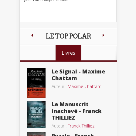
LE TOP POLAR
Livres
Le Signal - Maxime
Chattam
Auteur :
Maxime Chattam
Le Manuscrit
inachevé - Franck
THILLIEZ
Auteur :
Franck Thilliez
Puzzle - Franck