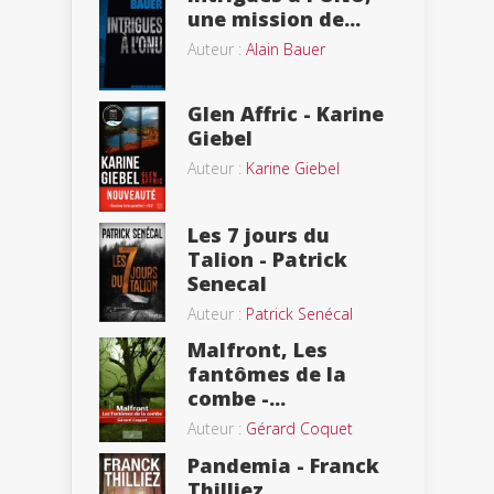
une mission de...
Auteur :
Alain Bauer
Glen Affric - Karine
Giebel
Auteur :
Karine Giebel
Les 7 jours du
Talion - Patrick
Senecal
Auteur :
Patrick Senécal
Malfront, Les
fantômes de la
combe -...
Auteur :
Gérard Coquet
Pandemia - Franck
Thilliez