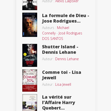
Auteur :
Alexis Laipsker
La formule de Dieu -
Jose Rodrigues...
Auteurs :
Michael
Connelly
-
José Rodrigues
DOS SANTOS
Shutter Island -
Dennis Lehane
Auteur :
Dennis Lehane
Comme toi - Lisa
Jewell
Auteur :
Lisa Jewell
La vérité sur
l’Affaire Harry
Quebert...